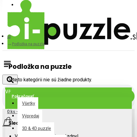
Prihlásiť
Registrovať
Podložka na puzzle
Podložka na puzzle
V tejto kategórii nie sú žiadne produkty.
Všetky
Pokračovať
Všetky
0 ks - 0,00€
Výpredaj
Sledujte nás
3D & 4D puzzle
Váš nákupný košík je prázdny!