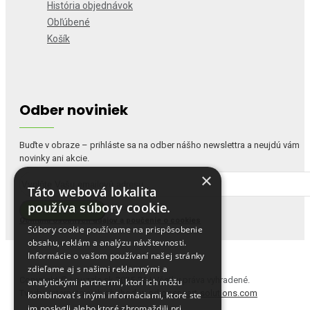
História objednávok
Obľúbené
Košík
Odber noviniek
Buďte v obraze – prihláste sa na odber nášho newslettra a neujdú vám
novinky ani akcie.
×
Táto webová lokalita
používa súbory cookie.
Prečítal(a) som si a súhlasím s
Potvrdiť odber
Ochrana osobných údajov a poučenie o cookies
Súbory cookie používame na prispôsobenie
obsahu, reklám a analýzu návštevnosti.
Informácie o vašom používaní našej stránky
zdieľame aj s našimi reklamnými a
Copyright © i-puzzle.sk 2025-26 | Všetky práva vyhradené.
analytickými partnermi, ktorí ich môžu
Tvorba internetových obchodov od
opencart-solutions.com
kombinovať s inými informáciami, ktoré ste
im poskytli alebo ktoré zhromaždili pri