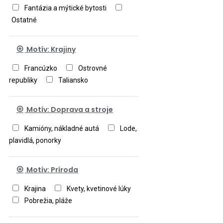
Fantázia a mýtické bytosti
Ostatné
Motív: Krajiny
Francúzko
Ostrovné
republiky
Taliansko
Motív: Doprava a stroje
Kamióny, nákladné autá
Lode,
plavidlá, ponorky
Motív: Príroda
Krajina
Kvety, kvetinové lúky
Pobrežia, pláže