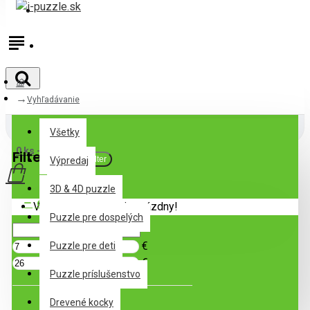
Prihlásiť
Registrovať
Vyhľadávanie
Všetky
Všetky
0 ks - 0,00€
Filter
Zrušiť filter
Výpredaj
3D & 4D puzzle
Cena
Váš nákupný košík je prázdny!
Puzzle pre dospelých
€
Puzzle pre deti
€
Puzzle príslušenstvo
Podkategórie
Drevené kocky