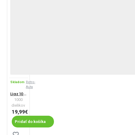
Skladom
Retro-
Auta
Liaz 100.55 D pro Rallye Paříž-Dakar 1985
1000
dielikov
19,99€
Pridať do košíka