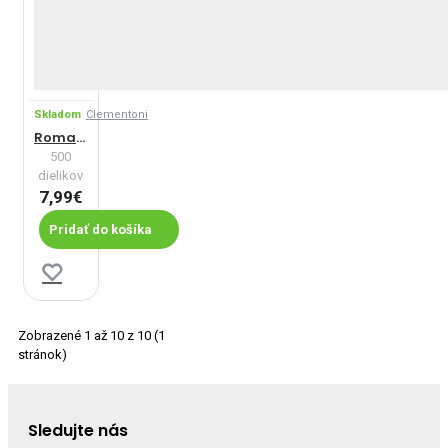
Skladom
Clementoni
Romantická promenáda v Paríži
500
dielikov
7,99€
Pridať do košíka
Zobrazené 1 až 10 z 10 (1
stránok)
Sledujte nás