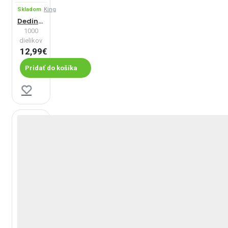
Skladom
King
Dedinka v Provance
1000
dielikov
12,99€
Pridať do košíka