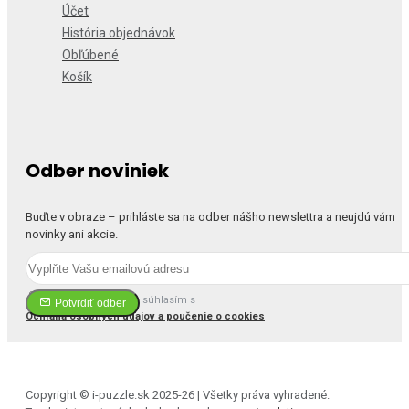
Účet
História objednávok
Obľúbené
Košík
Odber noviniek
Buďte v obraze – prihláste sa na odber nášho newslettra a neujdú vám
novinky ani akcie.
Prečítal(a) som si a súhlasím s
Potvrdiť odber
Ochrana osobných údajov a poučenie o cookies
Copyright © i-puzzle.sk 2025-26 | Všetky práva vyhradené.