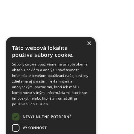
×
Táto webová lokalita
používa súbory cookie.
Súbory cookie používame na prispôsobenie
obsahu, reklám a analýzu návštevnosti.
Informácie o vašom používaní našej stránky
zdieľame aj s našimi reklamnými a
analytickými partnermi, ktorí ich môžu
kombinovať s inými informáciami, ktoré ste
im poskytli alebo ktoré zhromaždili pri
používaní ich služieb.
NEVYHNUTNE POTREBNÉ
VÝKONNOSŤ