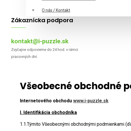
O nás / Kontakt
Zákaznícka podpora
kontakt@i-puzzle.sk
Zvyčajne odpovieme do 24 hod. v rámci
pracovných dní.
Všeobecné obchodné 
Internetového obchodu
www.i-puzzle.sk
I. Identifikácia obchodníka
1.1.Týmito Všeobecnými obchodnými podmienkami (ďale