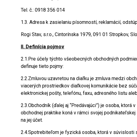
Tel. č.: 0918 356 014
1.3. Adresa k zasielaniu písomností, reklamácií, odstúp
Rogi Stav, s.r.o., Cintorínska 1979, 091 01 Stropkov, S
II. Definícia pojmov
2.1.Pre účely týchto všeobecných obchodných podmien
definuje tieto pojmy:
2.2.Zmluvou uzavretou na diaľku je zmluva medzi obc
viacerých prostriedkov diaľkovej komunikácie bez súčas
elektronickej pošty, telefónu, faxu, adresného listu a
2.3.Obchodník (ďalej aj “Predávajúci”) je osoba, ktorá
obchodnej praktike koná v rámci svojej podnikateľskej č
na jej účet.
2.4.Spotrebiteľom je fyzická osoba, ktorá v súvislost