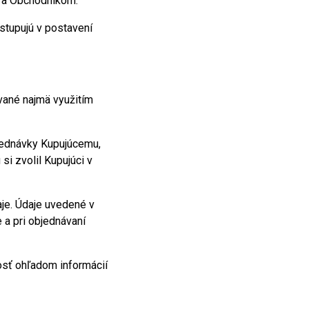
i a Obchodníkom.
stupujú v postavení
vané najmä využitím
jednávky Kupujúcemu,
si zvolil Kupujúci v
aje. Údaje uvedené v
 a pri objednávaní
osť ohľadom informácií