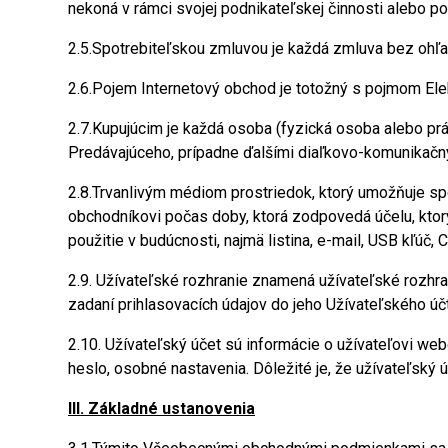
nekoná v rámci svojej podnikateľskej činnosti alebo po
2.5.Spotrebiteľskou zmluvou je každá zmluva bez ohľa
2.6.Pojem Internetový obchod je totožný s pojmom El
2.7.Kupujúcim je každá osoba (fyzická osoba alebo pr
Predávajúceho, prípadne ďalšími diaľkovo-komunikačn
2.8.Trvanlivým médiom prostriedok, ktorý umožňuje sp
obchodníkovi počas doby, ktorá zodpovedá účelu, ktor
použitie v budúcnosti, najmä listina, e-mail, USB kľúč,
2.9. Užívateľské rozhranie znamená užívateľské rozhr
zadaní prihlasovacích údajov do jeho Užívateľského účt
2.10. Užívateľský účet sú informácie o užívateľovi web
heslo, osobné nastavenia. Dôležité je, že užívateľský
III. Základné ustanovenia