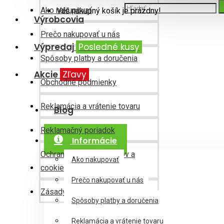
Ako nakupovať
Váš nákupný košík je prázdny!
Výrobcovia
Prečo nakupovať u nás
Výpredaj
Posledné kusy
Spôsoby platby a doručenia
Akcie
Zľavy
Obchodné podmienky
Reklamácia a vrátenie tovaru
Blog
Reklamačný poriadok
Informácie
Ochrana osobných údajov a
Ako nakupovať
cookies
Prečo nakupovať u nás
Zásady používania cookies
Spôsoby platby a doručenia
Reklamácia a vrátenie tovaru