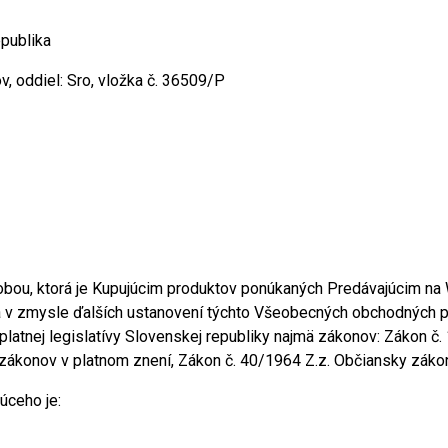
epublika
 oddiel: Sro, vložka č. 36509/P
osobou, ktorá je Kupujúcim produktov ponúkaných Predávajúcim n
eľa v zmysle ďalších ustanovení týchto Všeobecných obchodných
 platnej legislatívy Slovenskej republiky najmä zákonov: Zákon č.
 zákonov v platnom znení, Zákon č. 40/1964 Z.z. Občiansky zákon
úceho je: