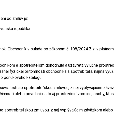
ení od zmlúv je:
lovenská republika
ok, Obchodník v súlade so zákonom č. 108/2024 Z.z. v platnom 
hodníkom a spotrebiteľom dohodnutá a uzavretá výlučne prostre
nej fyzickej prítomnosti obchodníka a spotrebiteľa, najmä využi
lebo ponukového katalógu
 v súvislosti so spotrebiteľskou zmluvou, z nej vyplývajúcim závä
innosti alebo povolania, a to aj prostredníctvom inej osoby, ktor
i so spotrebiteľskou zmluvou, z nej vyplývajúcim záväzkom alebo 