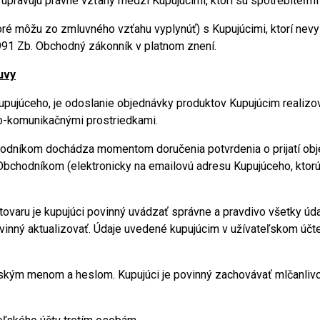
ravujú právne vzťahy medzi Kupujúcimi, ktorí sú spotrebiteľm
toré môžu zo zmluvného vzťahu vyplynúť) s Kupujúcimi, ktorí nevy
991 Zb. Obchodný zákonník v platnom znení.
uvy
upujúceho, je odoslanie objednávky produktov Kupujúcim realizo
o-komunikačnými prostriedkami.
hodníkom dochádza momentom doručenia potvrdenia o prijatí ob
Obchodníkom (elektronicky na emailovú adresu Kupujúceho, ktorú 
í tovaru je kupujúci povinný uvádzať správne a pravdivo všetky úd
vinný aktualizovať. Údaje uvedené kupujúcim v užívateľskom účte
ľským menom a heslom. Kupujúci je povinný zachovávať mlčanliv