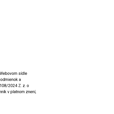
a Webovom sídle
 podmienok a
 108/2024 Z. z. o
ník v platnom znení,