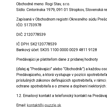
Obchodné meno: Rogi Stav, s.r.o.
Sídlo: Cintorínska 1979, 091 01 Stropkov, Slovenská r
Zapísaná v Obchodnom registri Okresného súdu Prešov,
IČO: 51733978
DIČ: 2120778539
IČ DPH: SK2120778539
Bankový účet: SK35 1100 0000 0029 4811 9128
Predávajúci je platiteľom dane z pridanej hodnoty
(ďalej aj “Predávajúci” alebo “Obchodník”) a každou 
Predávajúceho, a ktorá vystupuje v pozícii spotrebit
príslušných zákonov definujúcich spotrebiteľa, v rámci
ochrane spotrebiteľa a o zmene a doplnení niektorých
1.2. Emailový kontakt a telefonický kontakt na Predávaj
Email:
kontakt@i-puzzle.sk