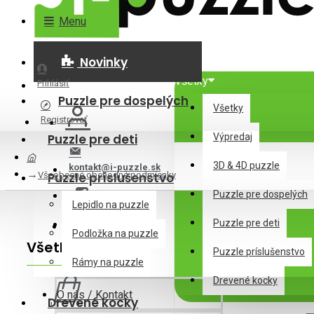
Menu
Novinky
Všetky
Prihlásiť
Puzzle pre dospelých
Všetky
Registrovať
Puzzle pre deti
Výpredaj
3D & 4D puzzle
kontakt@i-puzzle.sk
Všeobecné obchodné podmienky
Puzzle príslušenstvo
Puzzle pre dospelých
Lepidlo na puzzle
Puzzle pre deti
Podložka na puzzle
Všetko o nákupe
Puzzle príslušenstvo
0 ks - 0,00€
Rámy na puzzle
Drevené kocky
O nás / Kontakt
Drevené kocky