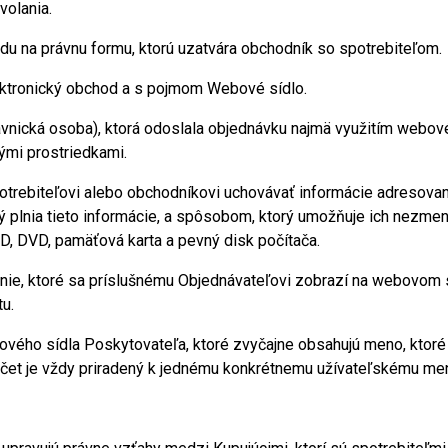
volania.
du na právnu formu, ktorú uzatvára obchodník so spotrebiteľom.
ektronický obchod a s pojmom Webové sídlo.
ávnická osoba), ktorá odoslala objednávku najmä využitím webov
ými prostriedkami.
otrebiteľovi alebo obchodníkovi uchovávať informácie adresovan
ý plnia tieto informácie, a spôsobom, ktorý umožňuje ich nezme
 CD, DVD, pamäťová karta a pevný disk počítača.
anie, ktoré sa príslušnému Objednávateľovi zobrazí na webovom
u.
ového sídla Poskytovateľa, ktoré zvyčajne obsahujú meno, ktoré 
 účet je vždy priradený k jednému konkrétnemu užívateľskému me