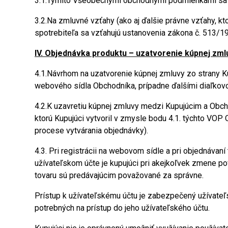
3.1.Týmito Všeobecnými obchodnými podmienkami sa up
3.2.Na zmluvné vzťahy (ako aj ďalšie právne vzťahy, k
spotrebiteľa sa vzťahujú ustanovenia zákona č. 513/1
IV. Objednávka produktu – uzatvorenie kúpnej zml
4.1.Návrhom na uzatvorenie kúpnej zmluvy zo strany K
webového sídla Obchodníka, prípadne ďalšími diaľkov
4.2.K uzavretiu kúpnej zmluvy medzi Kupujúcim a Obc
ktorú Kupujúci vytvoril v zmysle bodu 4.1. týchto VOP 
procese vytvárania objednávky).
4.3. Pri registrácii na webovom sídle a pri objednávan
užívateľskom účte je kupujúci pri akejkoľvek zmene po
tovaru sú predávajúcim považované za správne.
Prístup k užívateľskému účtu je zabezpečený užívate
potrebných na prístup do jeho užívateľského účtu.