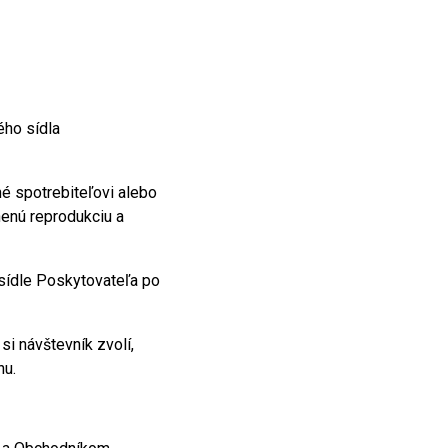
ého sídla
é spotrebiteľovi alebo
nenú reprodukciu a
 sídle Poskytovateľa po
si návštevník zvolí,
nu.