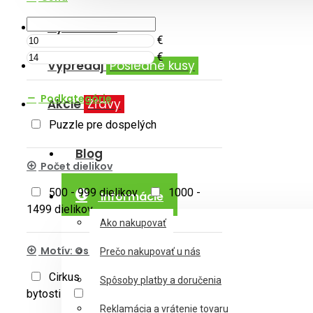
Výrobcovia
€
€
Výpredaj
Posledné kusy
Podkategórie
Akcie
Zľavy
Puzzle pre dospelých
Blog
Počet dielikov
500 - 999 dielikov
1000 -
Informácie
1499 dielikov
Ako nakupovať
Motív: Ostatné témy
Prečo nakupovať u nás
Cirkus
Fantázia a mýtické
Spôsoby platby a doručenia
bytosti
Umenie
Reklamácia a vrátenie tovaru