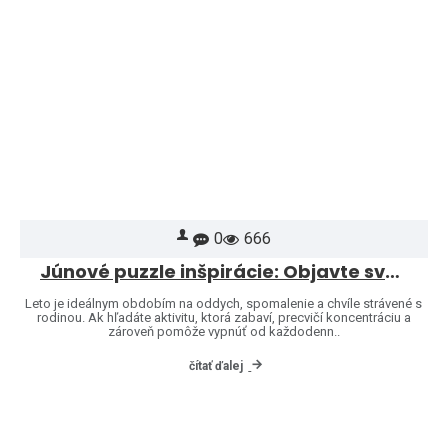
0
666
Júnové puzzle inšpirácie: Objavte svet značiek Heye a Jumbo
Leto je ideálnym obdobím na oddych, spomalenie a chvíle strávené s
rodinou. Ak hľadáte aktivitu, ktorá zabaví, precvičí koncentráciu a
zároveň pomôže vypnúť od každodenn..
čítať ďalej