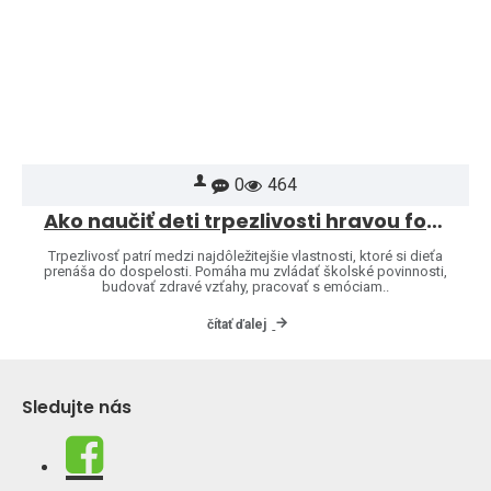
0
464
Ako naučiť deti trpezlivosti hravou formou
Trpezlivosť patrí medzi najdôležitejšie vlastnosti, ktoré si dieťa
prenáša do dospelosti. Pomáha mu zvládať školské povinnosti,
budovať zdravé vzťahy, pracovať s emóciam..
čítať ďalej
Sledujte nás