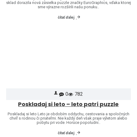
sklad dorazila nová zásielka puzzle značky EuroGraphics, vďaka ktorej
sme výrazne rozšírili našu ponuku..
čítať ďalej
0
782
Poskladaj si leto – leto patrí puzzle
Poskladaj si leto Leto je obdobím oddychu, cestovania a spoločných
chvíľ s rodinou či priateľmi. Nie každý deň však praje výletom alebo
pobytu pri vode. Horúce popoludni..
čítať ďalej