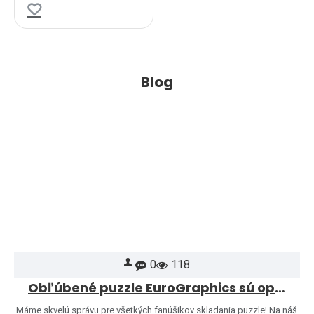
Blog
0
118
Obľúbené puzzle EuroGraphics sú opäť skladom – a ponuku sme rozšírili o ďalšie motívy!
Máme skvelú správu pre všetkých fanúšikov skladania puzzle! Na náš