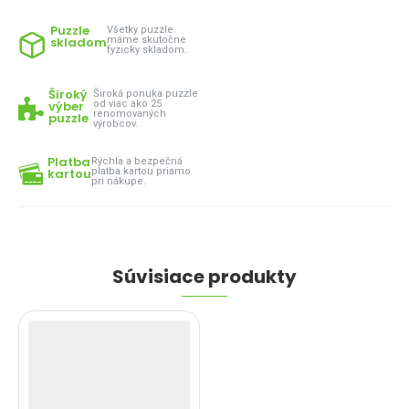
Puzzle
Všetky puzzle
skladom
máme skutočne
fyzicky skladom.
Široký
Široká ponuka puzzle
výber
od viac ako 25
renomovaných
puzzle
výrobcov.
Platba
Rýchla a bezpečná
kartou
platba kartou priamo
pri nákupe.
Súvisiace produkty