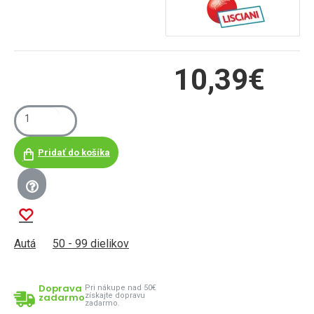
10,39€
Pridať do košíka
Autá
50 - 99 dielikov
Doprava
Pri nákupe nad 50€
zadarmo
získajte dopravu
zadarmo.