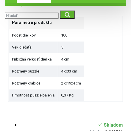
Špecifikácie
Parametre produktu
Počet dielikov
100
Vek dieťaťa
5
Približná veľkosť dielika
4 cm
Rozmery puzzle
47x33 cm
Rozmery krabice
27x19x4 cm
Hmotnosť puzzle balenia
0,37 Kg
Skladom