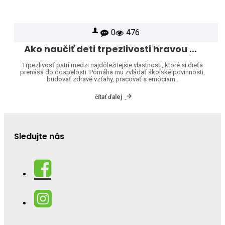
0
476
Ako naučiť deti trpezlivosti hravou formou
Trpezlivosť patrí medzi najdôležitejšie vlastnosti, ktoré si dieťa
prenáša do dospelosti. Pomáha mu zvládať školské povinnosti,
budovať zdravé vzťahy, pracovať s emóciam..
čítať ďalej
Sledujte nás