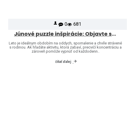
0
681
Júnové puzzle inšpirácie: Objavte svet značiek Heye a Jumbo
Leto je ideálnym obdobím na oddych, spomalenie a chvíle strávené
s rodinou. Ak hľadáte aktivitu, ktorá zabaví, precvičí koncentráciu a
zároveň pomôže vypnúť od každodenn..
čítať ďalej