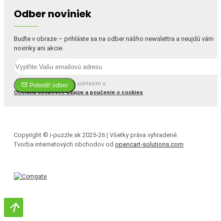
Odber noviniek
Buďte v obraze – prihláste sa na odber nášho newslettra a neujdú vám
novinky ani akcie.
Prečítal(a) som si a súhlasím s
Potvrdiť odber
Ochrana osobných údajov a poučenie o cookies
Copyright © i-puzzle.sk 2025-26 | Všetky práva vyhradené.
Tvorba internetových obchodov od
opencart-solutions.com