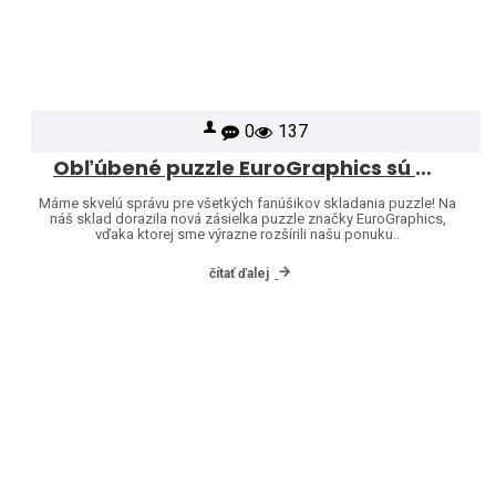
0
137
Obľúbené puzzle EuroGraphics sú opäť skladom – a ponuku sme rozšírili o ďalšie motívy!
Máme skvelú správu pre všetkých fanúšikov skladania puzzle! Na
náš sklad dorazila nová zásielka puzzle značky EuroGraphics,
vďaka ktorej sme výrazne rozšírili našu ponuku..
čítať ďalej