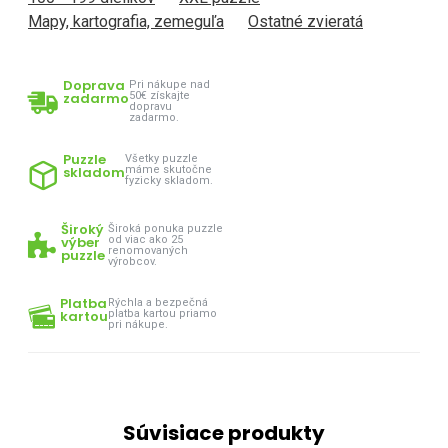
Mapy, kartografia, zemeguľa
Ostatné zvieratá
Doprava
Pri nákupe nad
zadarmo
50€ získajte
dopravu
zadarmo.
Puzzle
Všetky puzzle
skladom
máme skutočne
fyzicky skladom.
Široký
Široká ponuka puzzle
výber
od viac ako 25
renomovaných
puzzle
výrobcov.
Platba
Rýchla a bezpečná
kartou
platba kartou priamo
pri nákupe.
Súvisiace produkty