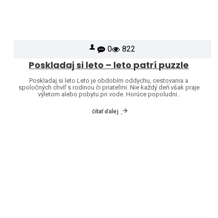
0
822
Poskladaj si leto – leto patrí puzzle
Poskladaj si leto Leto je obdobím oddychu, cestovania a
spoločných chvíľ s rodinou či priateľmi. Nie každý deň však praje
výletom alebo pobytu pri vode. Horúce popoludni..
čítať ďalej