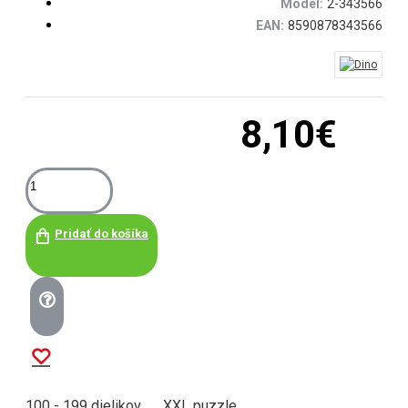
Model:
2-343566
EAN:
8590878343566
8,10€
Pridať do košíka
100 - 199 dielikov
XXL puzzle