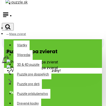
Prihlásiť
Registrovať
Mapa zvierat
Všetky
Všetky
Puzzle Mapa zvierat
0 ks - 0,00€
Výpredaj
3D & 4D puzzle
Váš nákupný košík je prázdny!
Puzzle pre dospelých
Puzzle pre deti
Skladom
Puzzle príslušenstvo
Drevené kocky