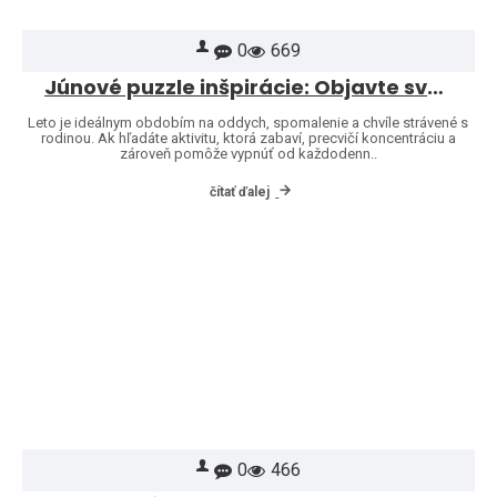
0
669
Júnové puzzle inšpirácie: Objavte svet značiek Heye a Jumbo
Leto je ideálnym obdobím na oddych, spomalenie a chvíle strávené s
rodinou. Ak hľadáte aktivitu, ktorá zabaví, precvičí koncentráciu a
zároveň pomôže vypnúť od každodenn..
čítať ďalej
0
466