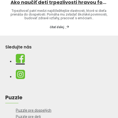
Ako naučiť deti trpezlivosti hravou formou
Trpezlivosť patrí medzi najdôležitejšie vlastnosti, ktoré si dieťa
prenáša do dospelosti. Pomáha mu zvládať školské povinnosti,
budovať zdravé vzťahy, pracovať s emóciam..
čítať ďalej
Sledujte nás
Puzzle
Puzzle pre dospelých
Puzzle pre deti