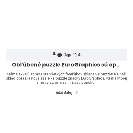
0
124
Obľúbené puzzle EuroGraphics sú opäť skladom – a ponuku sme rozšírili o ďalšie motívy!
Máme skvelú správu pre všetkých fanúšikov skladania puzzle! Na náš
sklad dorazila nová zásielka puzzle značky EuroGraphics, vďaka ktorej
sme výrazne rozšírili našu ponuku..
čítať ďalej