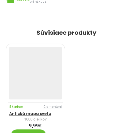
pri nákupe.
Súvisiace produkty
Skladom
Clementoni
Antická mapa sveta
1000 dielikov
9,99€