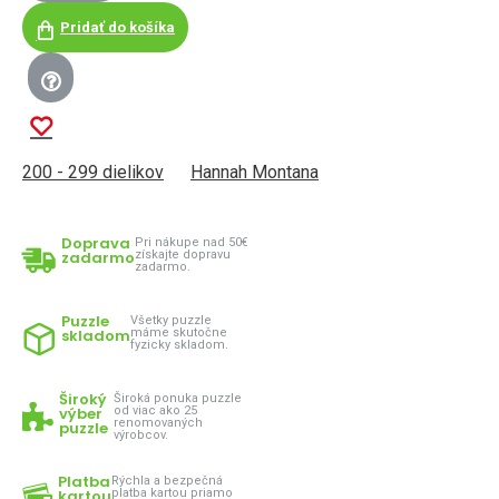
Pridať do košíka
200 - 299 dielikov
Hannah Montana
Doprava
Pri nákupe nad 50€
zadarmo
získajte dopravu
zadarmo.
Puzzle
Všetky puzzle
skladom
máme skutočne
fyzicky skladom.
Široký
Široká ponuka puzzle
výber
od viac ako 25
renomovaných
puzzle
výrobcov.
Platba
Rýchla a bezpečná
kartou
platba kartou priamo