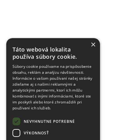
×
Táto webová lokalita
používa súbory cookie.
Súbory cookie používame na prispôsobenie
obsahu, reklám a analýzu návštevnosti.
Informácie o vašom používaní našej stránky
zdieľame aj s našimi reklamnými a
analytickými partnermi, ktorí ich môžu
kombinovať s inými informáciami, ktoré ste
im poskytli alebo ktoré zhromaždili pri
používaní ich služieb.
NEVYHNUTNE POTREBNÉ
VÝKONNOSŤ