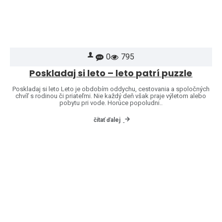
0
795
Poskladaj si leto – leto patrí puzzle
Poskladaj si leto Leto je obdobím oddychu, cestovania a spoločných
chvíľ s rodinou či priateľmi. Nie každý deň však praje výletom alebo
pobytu pri vode. Horúce popoludni..
čítať ďalej