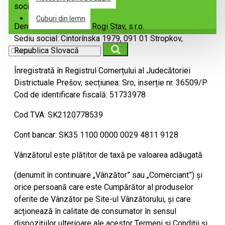
societatea
Cuburi din lemn
Denumire comercială: Rogi Stav, s.r.o.
Sediu social: Cintorínska 1979, 091 01 Stropkov,
Republica Slovacă
Înregistrată în Registrul Comerțului al Judecătoriei
Districtuale Prešov, secțiunea: Sro, inserție nr. 36509/P
Cod de identificare fiscală: 51733978
Cod TVA: SK2120778539
Cont bancar: SK35 1100 0000 0029 4811 9128
Vânzătorul este plătitor de taxă pe valoarea adăugată
(denumit în continuare „Vânzător” sau „Comerciant”) și
orice persoană care este Cumpărător al produselor
oferite de Vânzător pe Site-ul Vânzătorului, și care
acționează în calitate de consumator în sensul
dispozițiilor ulterioare ale acestor Termeni și Condiții și