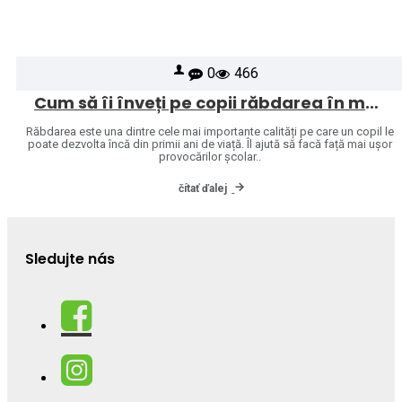
0
466
Cum să îi înveți pe copii răbdarea în mod natural
Răbdarea este una dintre cele mai importante calități pe care un copil le
poate dezvolta încă din primii ani de viață. Îl ajută să facă față mai ușor
provocărilor școlar..
čítať ďalej
Sledujte nás