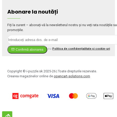
Abonare la noutăți
Fiți la curent – abonați-vă la newsletterul nostru și nu veți rata noutățile s
promoțiile.
Am citit și sunt de acord cu
Politica de confidențialitate și cookie-uri
Confirmă abonarea
Copyright © i-puzzle.sk 2025-26 | Toate drepturile rezervate.
Crearea magazinelor online de
opencart-solutions.com