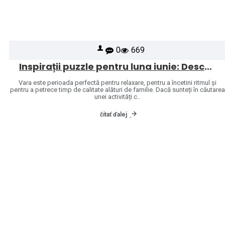
0
669
Inspirații puzzle pentru luna iunie: Descoperă universul mărcilor Heye și Jumbo
Vara este perioada perfectă pentru relaxare, pentru a încetini ritmul și
pentru a petrece timp de calitate alături de familie. Dacă sunteți în căutarea
unei activități c..
čítať ďalej