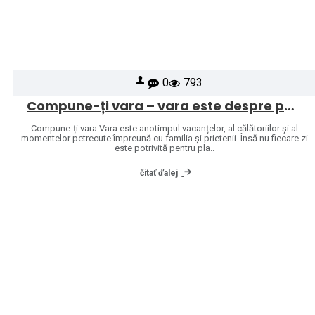
0
793
Compune-ți vara – vara este despre puzzle-uri
Compune-ți vara Vara este anotimpul vacanțelor, al călătoriilor și al
momentelor petrecute împreună cu familia și prietenii. Însă nu fiecare zi
este potrivită pentru pla..
čítať ďalej