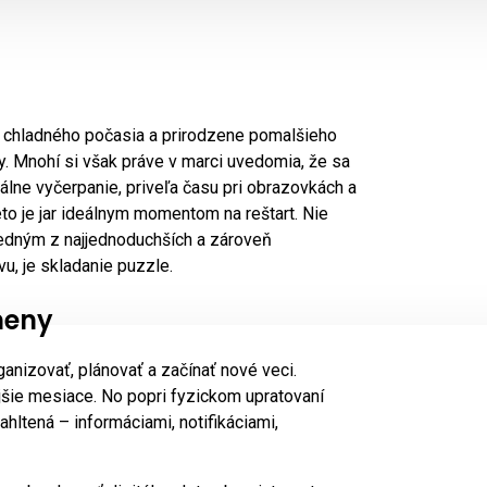
, chladného počasia a prirodzene pomalšieho
. Mnohí si však práve v marci uvedomia, že sa
tálne vyčerpanie, priveľa času pri obrazovkách a
o je jar ideálnym momentom na reštart. Nie
. Jedným z najjednoduchších a zároveň
u, je skladanie puzzle.
meny
anizovať, plánovať a začínať nové veci.
ejšie mesiace. No popri fyzickom upratovaní
hltená – informáciami, notifikáciami,