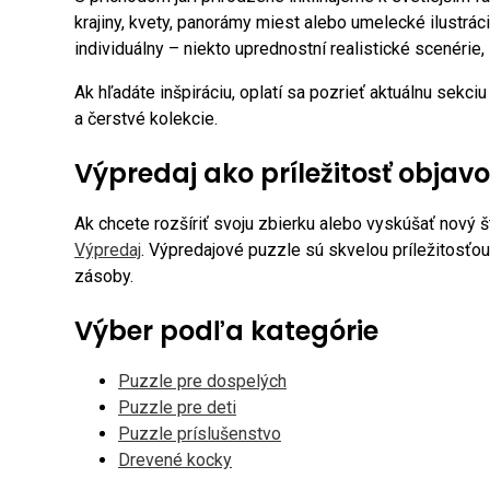
krajiny, kvety, panorámy miest alebo umelecké ilustráci
individuálny – niekto uprednostní realistické scenérie,
Ak hľadáte inšpiráciu, oplatí sa pozrieť aktuálnu sekci
a čerstvé kolekcie.
Výpredaj ako príležitosť objav
Ak chcete rozšíriť svoju zbierku alebo vyskúšať nový št
Výpredaj
. Výpredajové puzzle sú skvelou príležitosťou
zásoby.
Výber podľa kategórie
Puzzle pre dospelých
Puzzle pre deti
Puzzle príslušenstvo
Drevené kocky