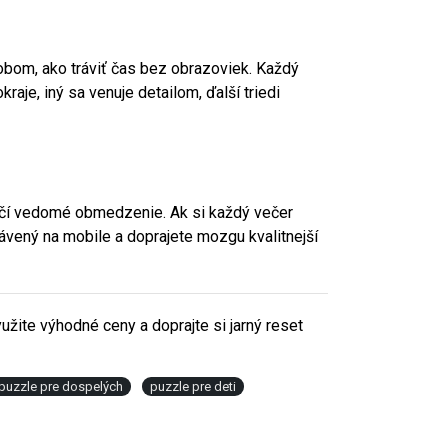
bom, ako tráviť čas bez obrazoviek. Každý
raje, iný sa venuje detailom, ďalší triedi
ačí vedomé obmedzenie. Ak si každý večer
rávený na mobile a doprajete mozgu kvalitnejší
užite výhodné ceny a doprajte si jarný reset
puzzle pre dospelých
puzzle pre deti