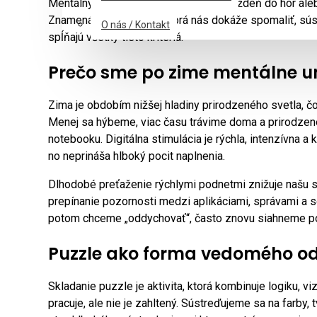
Mentálny reset neznamená odísť na týždeň do hôr alebo
Znamená nájsť aktivitu, ktorá nás dokáže spomaliť, sú
O nás / Kontakt
spĺňajú všetky tieto kritériá.
Prečo sme po zime mentálne u
Zima je obdobím nižšej hladiny prirodzeného svetla, č
Menej sa hýbeme, viac času trávime doma a prirodzene
notebooku. Digitálna stimulácia je rýchla, intenzívna 
no neprináša hlboký pocit naplnenia.
Dlhodobé preťaženie rýchlymi podnetmi znižuje našu s
prepínanie pozornosti medzi aplikáciami, správami a s
potom chceme „oddychovať“, často znovu siahneme po 
Puzzle ako forma vedomého o
Skladanie puzzle je aktivita, ktorá kombinuje logiku, 
pracuje, ale nie je zahltený. Sústreďujeme sa na farby,