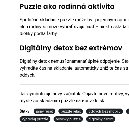
Puzzle ako rodinná aktivita
Spoločné skladanie puzzle môže byť príjemným spôso
člen rodiny si môže vybrať svoju časť – niekto skladá ok
dieliky podľa farby.
Digitálny detox bez extrémov
Digitálny detox nemusí znamenať úplné odpojenie. St
vyhradíte čas na skladanie, automaticky znížite čas st
oddych.
Jar symbolizuje nový začiatok. Objavte nové motívy, vy
mysle so skladaním puzzle na i-puzzle.sk.
Štítky:
jarný reset
puzzle relax
oddych bez mobilu
výpredaj puzzle
novinky puzzle
digitálny detox