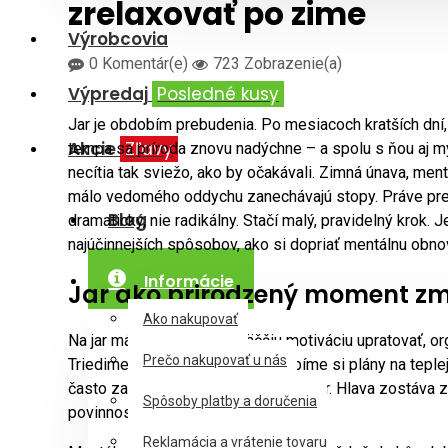
zrelaxovať po zime
Výrobcovia
0 Komentár(e)
723 Zobrazenie(a)
Výpredaj
Posledné kusy
Jar je obdobím prebudenia. Po mesiacoch kratších dní
Akcie
Zľavy
tempa sa príroda znovu nadýchne – a spolu s ňou aj my
necítia tak sviežo, ako by očakávali. Zimná únava, men
málo vedomého oddychu zanechávajú stopy. Práve pret
Blog
dramatický, nie radikálny. Stačí malý, pravidelný krok
najúčinnejších spôsobov, ako si dopriať mentálnu obnov
Informácie
Jar ako prirodzený moment z
Ako nakupovať
Na jar máme prirodzene väčšiu motiváciu upratovať, org
Prečo nakupovať u nás
Triedime skrine, čistíme okná, robíme si plány na tepl
často zabúdame na mentálny priestor. Hlava zostáva za
Spôsoby platby a doručenia
povinnosťami.
Reklamácia a vrátenie tovaru