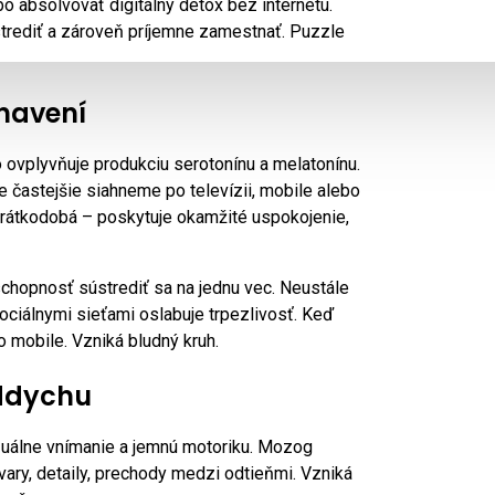
 absolvovať digitálny detox bez internetu.
strediť a zároveň príjemne zamestnať. Puzzle
navení
o ovplyvňuje produkciu serotonínu a melatonínu.
 častejšie siahneme po televízii, mobile alebo
a krátkodobá – poskytuje okamžité uspokojenie,
chopnosť sústrediť sa na jednu vec. Neustále
ociálnymi sieťami oslabuje trpezlivosť. Keď
mobile. Vzniká bludný kruh.
ddychu
vizuálne vnímanie a jemnú motoriku. Mozog
 tvary, detaily, prechody medzi odtieňmi. Vzniká