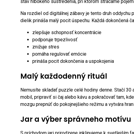
stav hlbokého sústredenia, pri ktorom strácame pojem
Na rozdiel od digitálnej zábavy je tento druh oddychu
dielik prináša malý pocit úspechu. Každá dokončená č
zlepšuje schopnosť koncentrácie
podporuje trpezlivosť
znižuje stres
pomáha regulovať emócie
prináša pocit dokončenia a uspokojenia
Malý každodenný rituál
Nemusíte skladať puzzle celé hodiny denne. Stačí 30 až
mobil, pripraviť si čaj alebo kávu a pokračovať tam, kd
mozgu prepnúť do pokojnejšieho režimu a vytvára hr
Jar a výber správneho motívu
S príchodom jari prirodzene inklinujeme k svetlejším