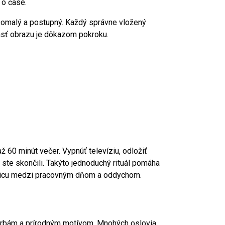
 o čase.
 pomalý a postupný. Každý správne vložený
asť obrazu je dôkazom pokroku.
 60 minút večer. Vypnúť televíziu, odložiť
e ste skončili. Takýto jednoduchý rituál pomáha
anicu medzi pracovným dňom a oddychom.
 farbám a prírodným motívom. Mnohých oslovia