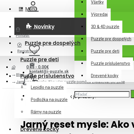
Všetky
Menu
Výpredaj
Novinky
3D & 4D puzzle
Prihlásiť
Puzzle pre dospelých
Puzzle pre dospelých
Registrovať
Puzzle pre deti
Puzzle pre deti
Puzzle príslušenstvo
0 ks - 0,00€
kontakt@i-puzzle.sk
Blog
Puzzle príslušenstvo
Drevené kocky
Jarný reset mysle: Ako vám puzzle pomôžu zrelaxovať po zime
Lepidlo na puzzle
Váš nákupný košík je prázdny!
Podložka na puzzle
Rámy na puzzle
Jarný reset mysle: Ako
Drevené kocky