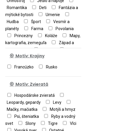
Ohňostroj
Jedlo a nápoje
Romantika
Deti
Fantázia a
mýtické bytosti
Umenie
Hudba
Šport
Vesmír a
planéty
Farma
Povolania
Princezny
Koláže
Mapy,
kartografia, zemeguľa
Západ a
východ slnka
Military
Motív: Krajiny
Ostatné
Francúzko
Rusko
Motív: Zvieratá
Hospodárske zvieratá
Leopardy, gepardy
Levy
Mačky, mačiatka
Motýli a hmyz
Psi, šteniatka
Ryby a vodný
svet
Slony
Tigre
Vlci
Vysoká zver
Ostatné