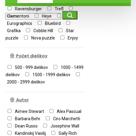
Ravensburger
Trefl
Clementoni
Heye
Eurographics
Bluebird
Grafika
Cobble Hill
Star
puzzle
Nova puzzle
Enjoy
Počet dielikov
500 - 999 dielikov
1000 - 1499
dielikov
1500 - 1999 dielikov
2000 - 2999 dielikov
Autor
Aimee Stewart
Alex Pascual
Barbara Behr
Ciro Marchetti
Dean Russo
Josephine Wall
Kandinskij Vasilij
Sally Rich