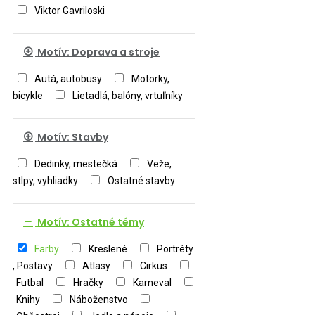
Viktor Gavriloski
Motív: Doprava a stroje
Autá, autobusy
Motorky,
bicykle
Lietadlá, balóny, vrtuľníky
Motív: Stavby
Dedinky, mestečká
Veže,
stlpy, vyhliadky
Ostatné stavby
Motív: Ostatné témy
Farby
Kreslené
Portréty
, Postavy
Atlasy
Cirkus
Futbal
Hračky
Karneval
Knihy
Náboženstvo