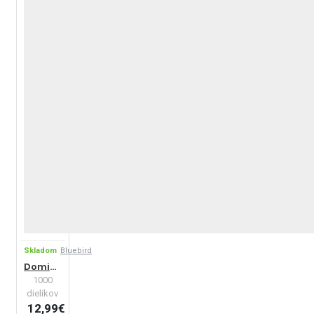
Skladom
Bluebird
Dominantná krivka, 1936
1000
dielikov
12,99€