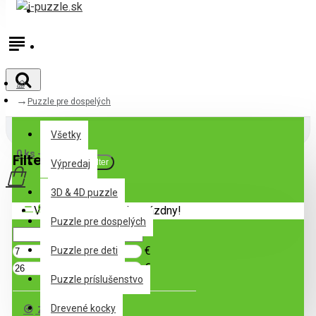
Prihlásiť
Registrovať
Puzzle pre dospelých
Všetky
Všetky
0 ks - 0,00€
Filter
Zrušiť filter
Výpredaj
3D & 4D puzzle
Cena
Váš nákupný košík je prázdny!
Puzzle pre dospelých
€
Puzzle pre deti
€
Puzzle príslušenstvo
Značka
Drevené kocky