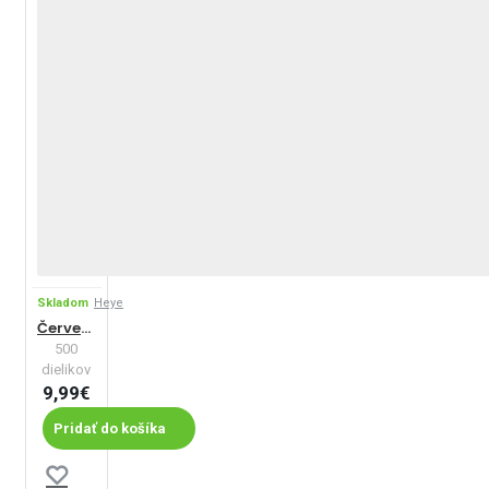
Skladom
Heye
Červená a modrá
500
dielikov
9,99€
Pridať do košíka