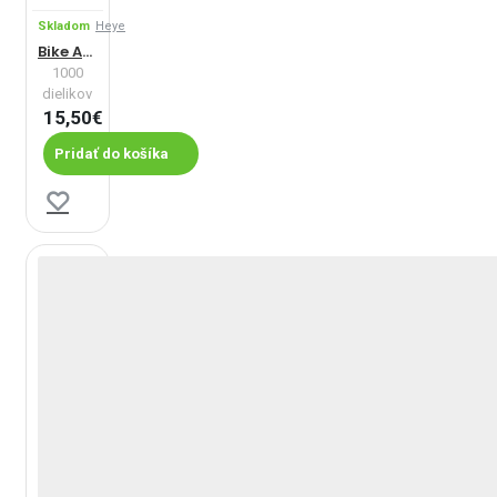
Skladom
Heye
Bike Art: Farebný rad - Panoramatické puzzle
1000
dielikov
15,50€
Pridať do košíka