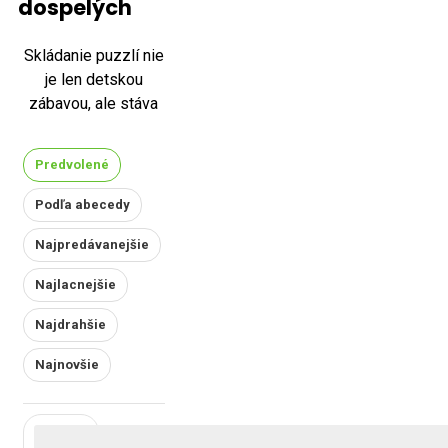
dospelých
Skládanie puzzlí nie
je len detskou
zábavou, ale stáva
sa obľúbenou
voľnočasovou
Predvolené
aktivitou aj pre
dospelých. Svedčí o
Podľa abecedy
tom aj fakt, že
Najpredávanejšie
puzzle sú súčasťou
loga internetovej
Najlacnejšie
encyklopédie
Wikipedie, čo
Najdrahšie
naznačuje ich
Najnovšie
popularitu aj medzi
dospelými. V
dnešnej dobe
existuje široká