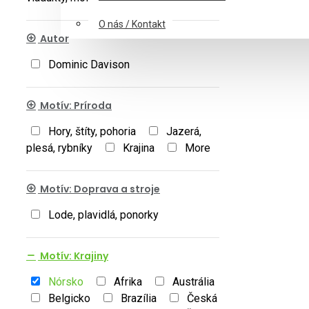
O nás / Kontakt
Autor
Dominic Davison
Motív: Príroda
Hory, štíty, pohoria
Jazerá,
plesá, rybníky
Krajina
More
Motív: Doprava a stroje
Lode, plavidlá, ponorky
Motív: Krajiny
Nórsko
Afrika
Austrália
Belgicko
Brazília
Česká