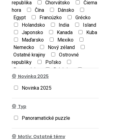
republika
Chorvátsko
Čierna
hora
Čína
Dánsko
Egypt
Francúzko
Grécko
Holandsko
India
Island
Japonsko
Kanada
Kuba
Maďarsko
Mexiko
Nemecko
Nový zéland
Ostatné krajiny
Ostrovné
republiky
Poľsko
Portugalsko
Rakúsko
Novinka 2025
Rumunsko
Rusko
Slovensko
Španielsko
Novinka 2025
Spojené Arabské Emiráty
Švajčiarsko
Švédsko
Typ
Taliansko
Thajsko
Turecko
Ukrajina
USA
Veľká
Panoramatické puzzle
Británia
Motív: Ostatné témy