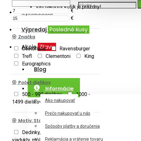
Váš nákupný košík je prázdny!
€
Výrobcovia
€
Výpredaj
Posledné kusy
Značka
Akcie
Zľavy
Castorland
Ravensburger
Trefl
Clementoni
King
Eurographics
Blog
Počet dielikov
Informácie
500 - 999 dielikov
1000 -
Ako nakupovať
1499 dielikov
Prečo nakupovať u nás
Motív: Stavby
Spôsoby platby a doručenia
Dedinky, mestečká
Mosty,
Reklamácia a vrátenie tovaru
viadukty, móla
Prístavy, lodenice