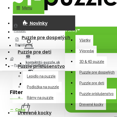
Menu
Novinky
Všetky
Prihlásiť
Puzzle pre dospelých
Všetky
Registrovať
Puzzle pre deti
Výpredaj
3D & 4D puzzle
kontakt@i-puzzle.sk
Puzzle pre dospelých
Puzzle príslušenstvo
Puzzle pre dospelých
Lepidlo na puzzle
Puzzle pre deti
Podložka na puzzle
Filter
Zrušiť filter
Puzzle príslušenstvo
0 ks - 0,00€
Rámy na puzzle
Drevené kocky
Cena
Drevené kocky