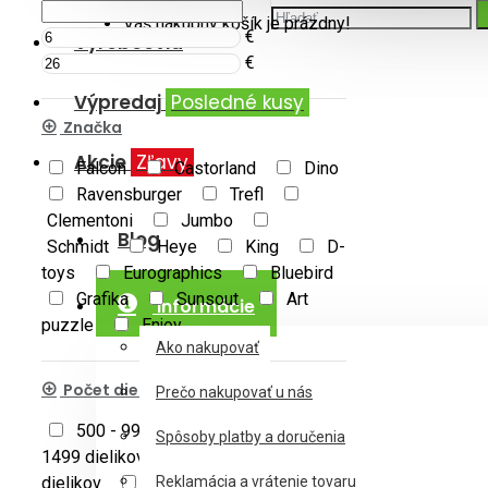
Váš nákupný košík je prázdny!
€
Výrobcovia
€
Výpredaj
Posledné kusy
Značka
Akcie
Zľavy
Falcon
Castorland
Dino
Ravensburger
Trefl
Clementoni
Jumbo
Blog
Schmidt
Heye
King
D-
toys
Eurographics
Bluebird
Grafika
Sunsout
Art
Informácie
puzzle
Enjoy
Ako nakupovať
Počet dielikov
Prečo nakupovať u nás
500 - 999 dielikov
1000 -
Spôsoby platby a doručenia
1499 dielikov
1500 - 1999
dielikov
2000 - 2999 dielikov
Reklamácia a vrátenie tovaru