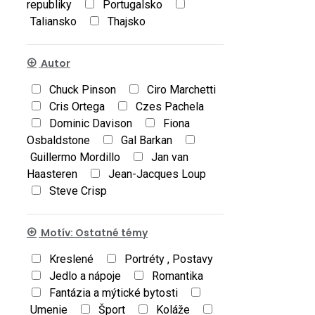
republiky
Portugalsko
Taliansko
Thajsko
Autor
Chuck Pinson
Ciro Marchetti
Cris Ortega
Czes Pachela
Dominic Davison
Fiona
Osbaldstone
Gal Barkan
Guillermo Mordillo
Jan van
Haasteren
Jean-Jacques Loup
Steve Crisp
Motív: Ostatné témy
Kreslené
Portréty , Postavy
Jedlo a nápoje
Romantika
Fantázia a mýtické bytosti
Umenie
Šport
Koláže