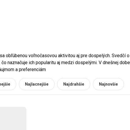
 sa obľúbenou voľnočasovou aktivitou aj pre dospelých. Svedčí o 
 čo naznačuje ich popularitu aj medzi dospelými. V dnešnej dobe
záujmom a preferenciám
ejšie
Najlacnejšie
Najdrahšie
Najnovšie
u sú puzzle určené. Motívy, ktoré si vyberú muži, sa často líšia 
oby, pre ktorú puzzle kupujete, aby sa vybralo také, ktoré ju sku
ných nadšencov