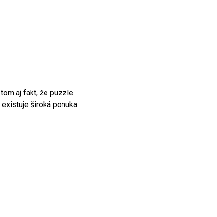
tom aj fakt, že puzzle
 existuje široká ponuka
od tých, ktoré preferujú
točne zaujme.