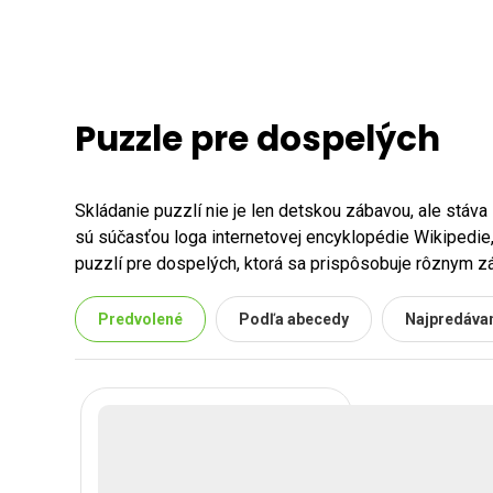
Puzzle pre dospelých
Skládanie puzzlí nie je len detskou zábavou, ale stáva
sú súčasťou loga internetovej encyklopédie Wikipedie,
puzzlí pre dospelých, ktorá sa prispôsobuje rôznym 
Ako vybrať puzzle pre dospelého?
Predvolené
Podľa abecedy
Najpredávan
Pri výbere puzzle pre dospelého je dôležité zvážiť, kom
ženy. Je tiež nevyhnutné zohľadniť koníčky a záujmy os
Puzzle pre začiatočníkov a skúse