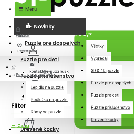
Menu
Novinky
Všetky
Prihlásiť
Puzzle pre dospelých
Všetky
Registrovať
Puzzle pre deti
Výpredaj
3D & 4D puzzle
kontakt@i-puzzle.sk
Puzzle pre dospelých
Puzzle príslušenstvo
Puzzle pre dospelých
Lepidlo na puzzle
Puzzle pre deti
Podložka na puzzle
Filter
Zrušiť filter
Puzzle príslušenstvo
0 ks - 0,00€
Rámy na puzzle
Drevené kocky
Cena
Drevené kocky