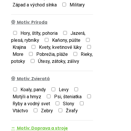
Západ a východ slnka
Military
Motív: Príroda
Hory, štíty, pohoria
Jazerá,
plesá, rybníky
Kaňony, púšte
Krajina
Kvety, kvetinové lúky
More
Pobrežia, pláže
Rieky,
potoky
Útesy, zátoky, zálivy
Motív: Zvieratá
Koaly, pandy
Levy
Motýli a hmyz
Psi, šteniatka
Ryby a vodný svet
Slony
Vtáctvo
Zebry
Žirafy
Motív: Doprava a stroje