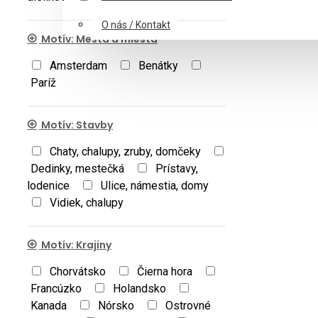
O nás / Kontakt
Motív: Mestá a miesta
Amsterdam
Benátky
Paríž
Motív: Stavby
Chaty, chalupy, zruby, domčeky
Dedinky, mestečká
Prístavy,
lodenice
Ulice, námestia, domy
Vidiek, chalupy
Motív: Krajiny
Chorvátsko
Čierna hora
Francúzko
Holandsko
Kanada
Nórsko
Ostrovné