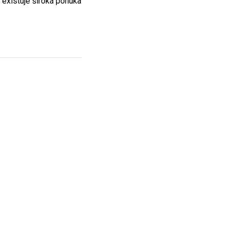
 existuje široká ponuka
od tých, ktoré preferujú
točne zaujme.
ielikov, ako napríklad
 dôležité vybrať
 ako sa uvoľniť a