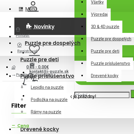
Všetky
Menu
Výpredaj
Novinky
3D & 4D puzzle
Prihlásiť
Puzzle pre dospelých
Puzzle pre dospelých
Registrovať
Puzzle pre deti
Puzzle pre deti
Puzzle príslušenstvo
0 ks - 0,00€
kontakt@i-puzzle.sk
Puzzle pre dospelých
Puzzle príslušenstvo
Drevené kocky
Lepidlo na puzzle
Váš nákupný košík je prázdny!
Podložka na puzzle
Filter
Zrušiť filter
Rámy na puzzle
Cena
Drevené kocky