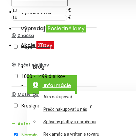
€
Výrobcovia
€
Výpredaj
Posledné kusy
Značka
Akcie
Zľavy
Heye
Počet dielikov
Blog
1000 - 1499 dielikov
Informácie
Motív: Ostatné témy
Ako nakupovať
Kreslené
Portréty , Postavy
Prečo nakupovať u nás
Spôsoby platby a doručenia
Autor
Reklamácia a vrátenie tovaru
Norman O'Flynn
Jeremiah