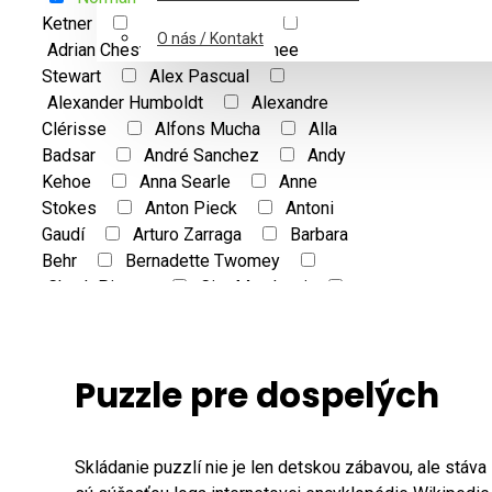
Ketner
Abraham Hunter
O nás / Kontakt
Adrian Chestermann
Aimee
Stewart
Alex Pascual
Alexander Humboldt
Alexandre
Clérisse
Alfons Mucha
Alla
Badsar
André Sanchez
Andy
Kehoe
Anna Searle
Anne
Stokes
Anton Pieck
Antoni
Gaudí
Arturo Zarraga
Barbara
Behr
Bernadette Twomey
Chuck Pinson
Ciro Marchetti
Claude Monet
Cloude Monet
Cris Ortega
Czes Pachela
Daniela Piroda
Dean Russo
Puzzle pre dospelých
Disney
Dominic Davison
Doro Göbel
Edgar Degas
Edouard Manet
Edouard
Skládanie puzzlí nie je len detskou zábavou, ale stáva
Shlyakhtin
Edvard Munch