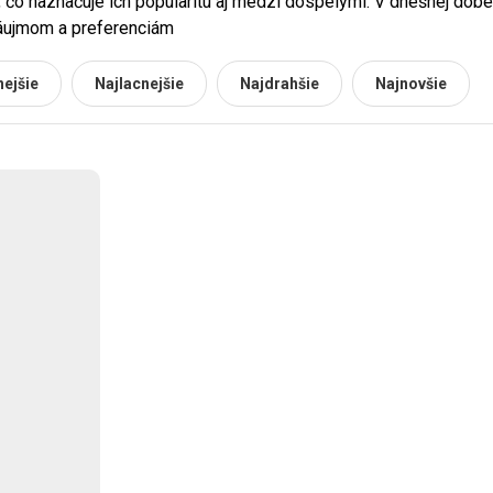
 čo naznačuje ich popularitu aj medzi dospelými. V dnešnej dobe
záujmom a preferenciám
ejšie
Najlacnejšie
Najdrahšie
Najnovšie
u sú puzzle určené. Motívy, ktoré si vyberú muži, sa často líšia 
oby, pre ktorú puzzle kupujete, aby sa vybralo také, ktoré ju sku
ných nadšencov
tými, ktoré majú približne 500 dielikov. Puzzle s vyšším počtom d
šencov, ktorí hľadajú výzvu a zábavu na dlhšie obdobie. Je však
neodradila hneď na začiatku. Skládanie puzzlí je skvelý spôsob,
ré vám bude vyhovovať!