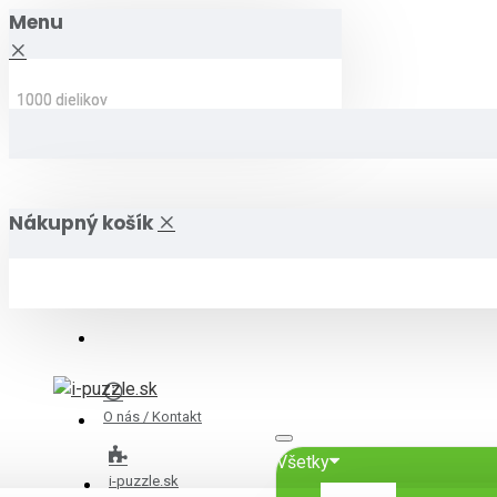
Menu
1000 dielikov
1000 dielikov
Nákupný košík
O nás / Kontakt
Všetky
i-puzzle.sk