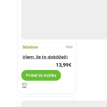
Victoria Francés
Viktor
Gavriloski
Vincent van Gogh
William-Adolphe Bouguerea
Skladom
Heye
Viem, že to dokážeš!
13,99€
Pridať do košíka