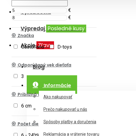
€
Výrobcovia
€
Výpredaj
Posledné kusy
Značka
Akcie
Zľavy
Castorland
D-toys
Odporúčaný vek dieťaťa
Blog
3
Informácie
Približná veľkosť dielika
Ako nakupovať
6 cm
Prečo nakupovať u nás
Spôsoby platby a doručenia
Počet dielikov
Reklamácia a vrátenie tovaru
6 - 24 dielikov
25 - 49