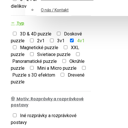
dielikov
O nás / Kontakt
Typ
3D & 4D puzzle
Doskové
puzzle
2v1
3v1
4v1
Magnetické puzzle
XXL
puzzle
Svietiace puzzle
Panoramatické puzzle
Okrúhle
puzzle
Mini a Micro puzzle
Puzzle s 3D efektom
Drevené
puzzle
Motív: Rozprávky a rozprávkové
postavy
Iné rozprávky a rozprávkové
postavy