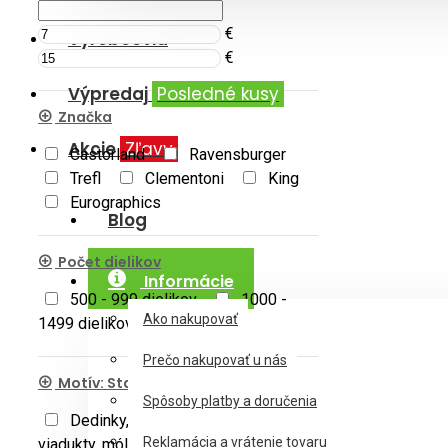
€
Výrobcovia
€
Výpredaj
Posledné kusy
Značka
Akcie
Zľavy
Castorland
Ravensburger
Trefl
Clementoni
King
Eurographics
Blog
Počet dielikov
Informácie
500 - 999 dielikov
1000 -
Ako nakupovať
1499 dielikov
Prečo nakupovať u nás
Motív: Stavby
Spôsoby platby a doručenia
Dedinky, mestečká
Mosty,
Reklamácia a vrátenie tovaru
viadukty, móla
Prístavy, lodenice