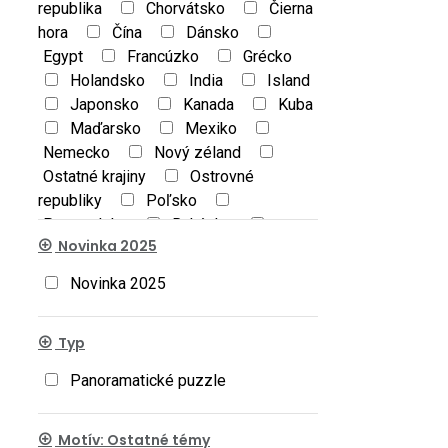
republika
Chorvátsko
Čierna
hora
Čína
Dánsko
Egypt
Francúzko
Grécko
Holandsko
India
Island
Japonsko
Kanada
Kuba
Maďarsko
Mexiko
Nemecko
Nový zéland
Ostatné krajiny
Ostrovné
republiky
Poľsko
Portugalsko
Rakúsko
Novinka 2025
Rumunsko
Rusko
Slovensko
Španielsko
Novinka 2025
Spojené Arabské Emiráty
Švajčiarsko
Švédsko
Typ
Taliansko
Thajsko
Turecko
Ukrajina
USA
Veľká
Panoramatické puzzle
Británia
Motív: Ostatné témy