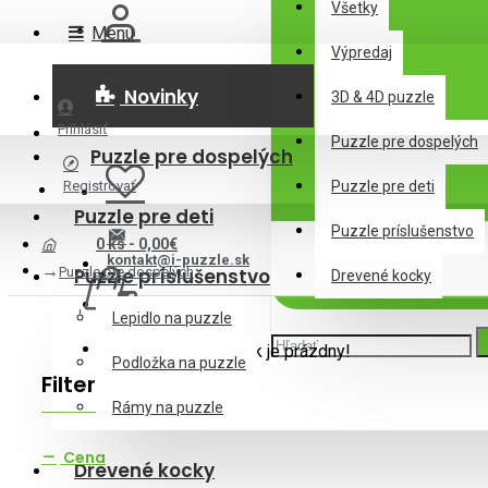
Všetky
Menu
Výpredaj
Novinky
3D & 4D puzzle
Prihlásiť
Puzzle pre dospelých
Puzzle pre dospelých
Registrovať
Puzzle pre deti
Puzzle pre deti
Puzzle príslušenstvo
0 ks - 0,00€
kontakt@i-puzzle.sk
Puzzle pre dospelých
Puzzle príslušenstvo
Drevené kocky
Lepidlo na puzzle
Váš nákupný košík je prázdny!
Podložka na puzzle
Filter
Zrušiť filter
Rámy na puzzle
Cena
Drevené kocky