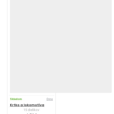
Skladom
Dino
Krtko a lokomotíva
15 dielikov