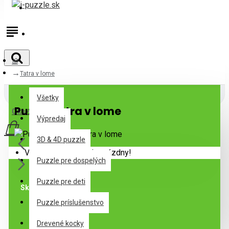
Prihlásiť
Registrovať
Tatra v lome
Všetky
Všetky
Puzzle Tatra v lome
0 ks - 0,00€
Výpredaj
3D & 4D puzzle
Váš nákupný košík je prázdny!
Puzzle pre dospelých
Puzzle pre deti
Skladom
Puzzle príslušenstvo
Špecifikácie
Drevené kocky