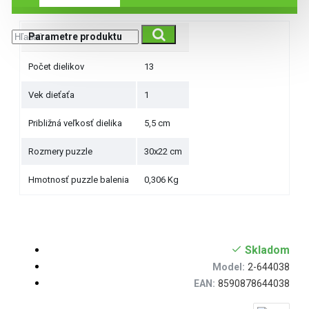
Parametre produktu
Počet dielikov
13
Vek dieťaťa
1
Približná veľkosť dielika
5,5 cm
Rozmery puzzle
30x22 cm
Hmotnosť puzzle balenia
0,306 Kg
Skladom
Model:
2-644038
EAN:
8590878644038