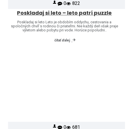
0
822
Poskladaj si leto – leto patrí puzzle
Poskladaj si leto Leto je obdobím oddychu, cestovania a
spoločných chvíľ s rodinou či priateľmi. Nie každý deň však praje
výletom alebo pobytu pri vode. Horúce popoludni..
čítať ďalej
0
681