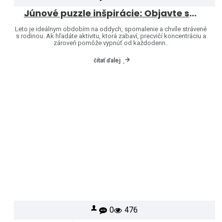
Júnové puzzle inšpirácie: Objavte svet značiek Heye a Jumbo
Leto je ideálnym obdobím na oddych, spomalenie a chvíle strávené
s rodinou. Ak hľadáte aktivitu, ktorá zabaví, precvičí koncentráciu a
zároveň pomôže vypnúť od každodenn..
čítať ďalej
0
476