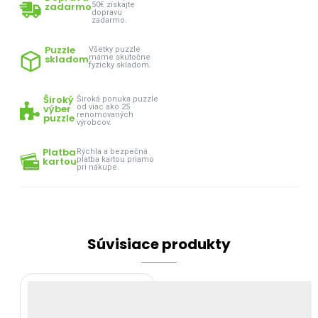
zadarmo
50€ získajte
dopravu
zadarmo.
Puzzle
Všetky puzzle
skladom
máme skutočne
fyzicky skladom.
Široký
Široká ponuka puzzle
výber
od viac ako 25
renomovaných
puzzle
výrobcov.
Platba
Rýchla a bezpečná
kartou
platba kartou priamo
pri nákupe.
Súvisiace produkty