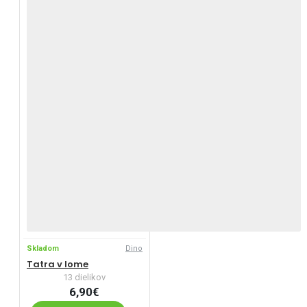
Skladom
Dino
Tatra v lome
13 dielikov
6,90€