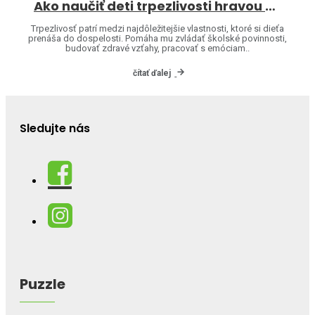
Ako naučiť deti trpezlivosti hravou formou
Trpezlivosť patrí medzi najdôležitejšie vlastnosti, ktoré si dieťa
prenáša do dospelosti. Pomáha mu zvládať školské povinnosti,
budovať zdravé vzťahy, pracovať s emóciam..
čítať ďalej
Sledujte nás
Puzzle