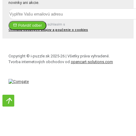
novinky ani akcie.
Prečítal(a) som si a súhlasím s
Potvrdiť odber
Ochrana osobných údajov a poučenie o cookies
Copyright © i-puzzle.sk 2025-26 | Všetky práva vyhradené.
Tvorba internetových obchodov od
opencart-solutions.com