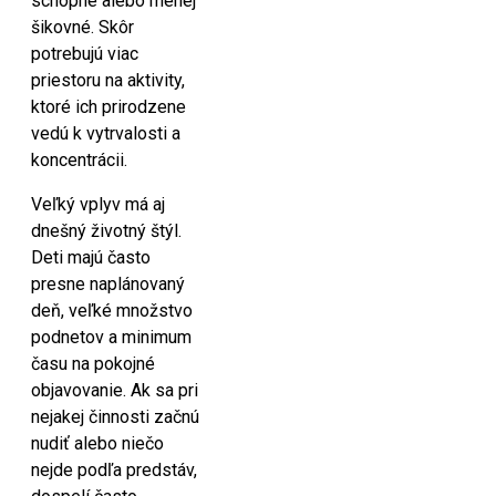
schopné alebo menej
šikovné. Skôr
potrebujú viac
priestoru na aktivity,
ktoré ich prirodzene
vedú k vytrvalosti a
koncentrácii.
Veľký vplyv má aj
dnešný životný štýl.
Deti majú často
presne naplánovaný
deň, veľké množstvo
podnetov a minimum
času na pokojné
objavovanie. Ak sa pri
nejakej činnosti začnú
nudiť alebo niečo
nejde podľa predstáv,