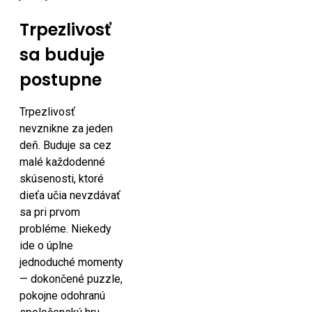
Trpezlivosť
sa buduje
postupne
Trpezlivosť
nevznikne za jeden
deň. Buduje sa cez
malé každodenné
skúsenosti, ktoré
dieťa učia nevzdávať
sa pri prvom
probléme. Niekedy
ide o úplne
jednoduché momenty
— dokončené puzzle,
pokojne odohranú