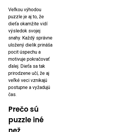
Veľkou výhodou
puzzle je aj to, že
dieťa okamžite vidí
výsledok svojej
snahy. Každý správne
uložený dielik prináša
pocit úspechu a
motivuje pokračovať
ďalej. Dieťa sa tak
prirodzene učí, že aj
veľké veci vznikajú
postupne a vyžadujú
čas.
Prečo sú
puzzle iné
než