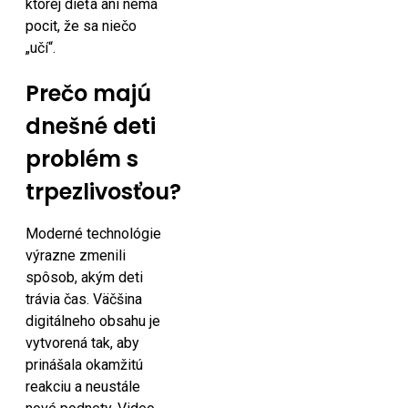
ktorej dieťa ani nemá
pocit, že sa niečo
„učí“.
Prečo majú
dnešné deti
problém s
trpezlivosťou?
Moderné technológie
výrazne zmenili
spôsob, akým deti
trávia čas. Väčšina
digitálneho obsahu je
vytvorená tak, aby
prinášala okamžitú
reakciu a neustále