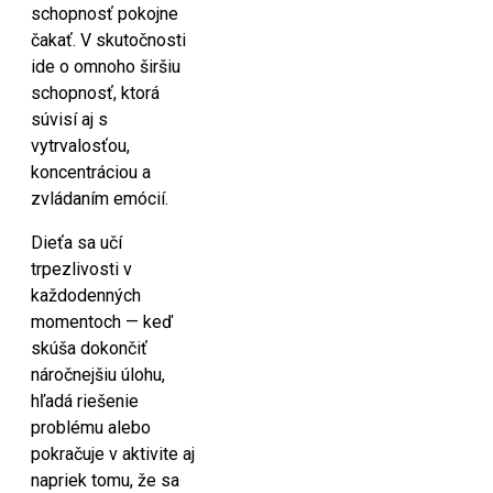
schopnosť pokojne
čakať. V skutočnosti
ide o omnoho širšiu
schopnosť, ktorá
súvisí aj s
vytrvalosťou,
koncentráciou a
zvládaním emócií.
Dieťa sa učí
trpezlivosti v
každodenných
momentoch — keď
skúša dokončiť
náročnejšiu úlohu,
hľadá riešenie
problému alebo
pokračuje v aktivite aj
napriek tomu, že sa