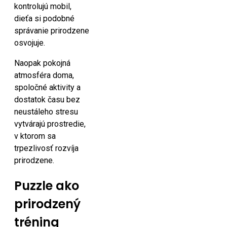
kontrolujú mobil,
dieťa si podobné
správanie prirodzene
osvojuje.
Naopak pokojná
atmosféra doma,
spoločné aktivity a
dostatok času bez
neustáleho stresu
vytvárajú prostredie,
v ktorom sa
trpezlivosť rozvíja
prirodzene.
Puzzle ako
prirodzený
tréning