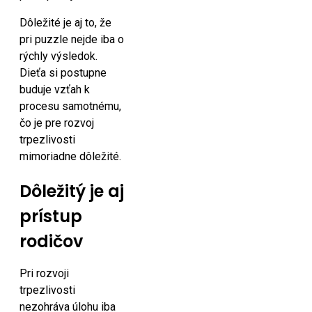
Dôležité je aj to, že
pri puzzle nejde iba o
rýchly výsledok.
Dieťa si postupne
buduje vzťah k
procesu samotnému,
čo je pre rozvoj
trpezlivosti
mimoriadne dôležité.
Dôležitý je aj
prístup
rodičov
Pri rozvoji
trpezlivosti
nezohráva úlohu iba