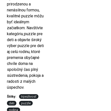
prirodzenou a
nenásilnou formou,
kvalitné puzzle môžu
byť ideálnym
začiatkom. Navštívte
kategóriu
puzzle pre
deti a objavte široký
výber puzzle pre deti
aj celú rodinu, ktoré
premenia obyčajné
chvíle doma na
spoločný čas plný
sústredenia, pokoja a
radosti z malých
úspechov.
Štítky:
trpezlivosť
deti
puzzle
rodina