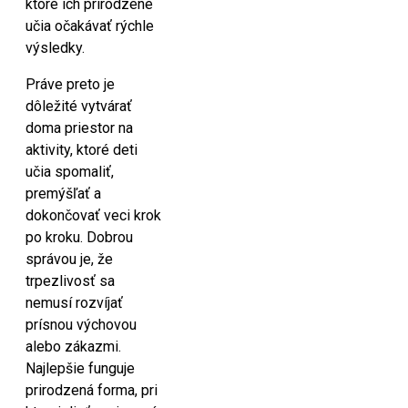
ktoré ich prirodzene
učia očakávať rýchle
výsledky.
Práve preto je
dôležité vytvárať
doma priestor na
aktivity, ktoré deti
učia spomaliť,
premýšľať a
dokončovať veci krok
po kroku. Dobrou
správou je, že
trpezlivosť sa
nemusí rozvíjať
prísnou výchovou
alebo zákazmi.
Najlepšie funguje
prirodzená forma, pri