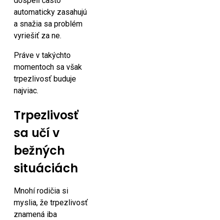
dospelí často
automaticky zasahujú
a snažia sa problém
vyriešiť za ne.
Práve v takýchto
momentoch sa však
trpezlivosť buduje
najviac.
Trpezlivosť
sa učí v
bežných
situáciách
Mnohí rodičia si
myslia, že trpezlivosť
znamená iba