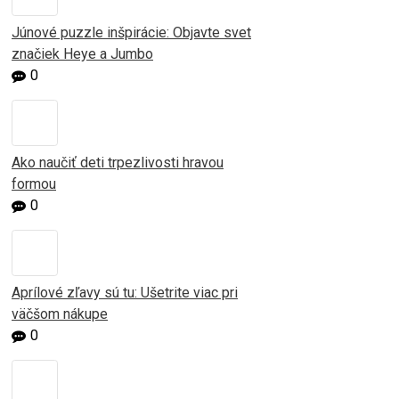
Júnové puzzle inšpirácie: Objavte svet
značiek Heye a Jumbo
0
Ako naučiť deti trpezlivosti hravou
formou
0
Aprílové zľavy sú tu: Ušetrite viac pri
väčšom nákupe
0