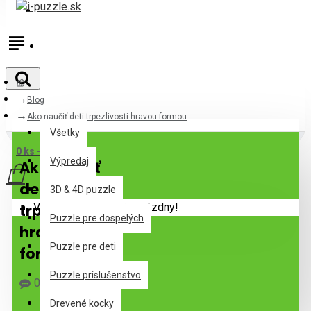
Prihlásiť
Registrovať
Blog
Všetky
Ako naučiť deti trpezlivosti hravou formou
Všetky
0 ks - 0,00€
Výpredaj
Ako naučiť
deti
3D & 4D puzzle
trpezlivosti
Váš nákupný košík je prázdny!
Puzzle pre dospelých
hravou
Puzzle pre deti
formou
Puzzle príslušenstvo
0 Komentár(e)
465 Zobrazenie(a)
Drevené kocky