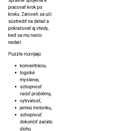
správne spojenia a
pracovať krok po
kroku. Zároveň sa učí
sústrediť na detail a
pokračovať aj vtedy,
keď sa mu niečo
nedarí.
Puzzle rozvíjajú:
koncentráciu,
logické
myslenie,
schopnosť
riešiť problémy,
vytrvalosť,
jemnú motoriku,
schopnosť
dokončiť začatú
úlohu.