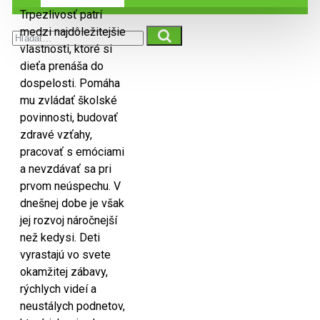
Trpezlivosť patrí
medzi najdôležitejšie
vlastnosti, ktoré si
dieťa prenáša do
dospelosti. Pomáha
mu zvládať školské
povinnosti, budovať
zdravé vzťahy,
pracovať s emóciami
a nevzdávať sa pri
prvom neúspechu. V
dnešnej dobe je však
jej rozvoj náročnejší
než kedysi. Deti
vyrastajú vo svete
okamžitej zábavy,
rýchlych videí a
neustálych podnetov,