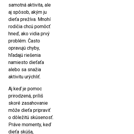
samotná aktivita, ale
aj spôsob, akým ju
dieťa prežíva. Mnohí
rodičia chcú pomôcť
hneď, ako vidia prvý
problém. Často
opravujú chyby,
hľadajú riešenia
namiesto dieťaťa
alebo sa snažia
aktivitu urýchliť.
Aj keď je pomoc
prirodzená, príliš
skoré zasahovanie
môže dieťa pripraviť
o dôležitú skúsenosť.
Práve momenty, keď
dieťa skúša,