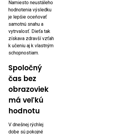
Namiesto neustáleho
hodnotenia výsledku
je lepšie oceňovať
samotnú snahu a
vytrvalosť. Dieťa tak
získava zdravší vzťah
k učeniu aj k vlastným
schopnostiam.
Spoločný
čas bez
obrazoviek
má veľkú
hodnotu
V dnešnej rýchlej
dobe sú pokojné