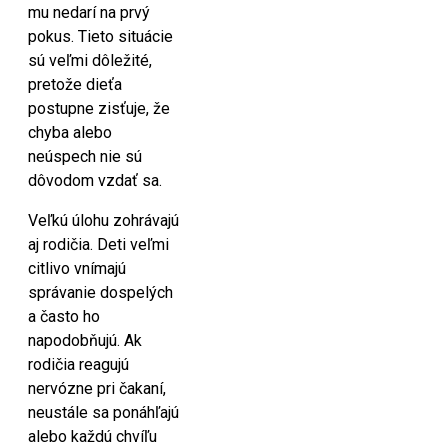
mu nedarí na prvý
pokus. Tieto situácie
sú veľmi dôležité,
pretože dieťa
postupne zisťuje, že
chyba alebo
neúspech nie sú
dôvodom vzdať sa.
Veľkú úlohu zohrávajú
aj rodičia. Deti veľmi
citlivo vnímajú
správanie dospelých
a často ho
napodobňujú. Ak
rodičia reagujú
nervózne pri čakaní,
neustále sa ponáhľajú
alebo každú chvíľu