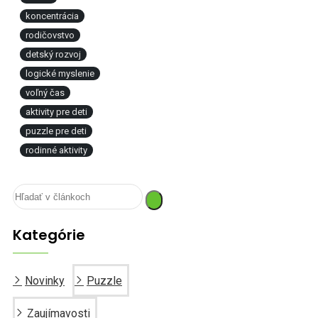
koncentrácia
rodičovstvo
detský rozvoj
logické myslenie
voľný čas
aktivity pre deti
puzzle pre deti
rodinné aktivity
Kategórie
Novinky
Puzzle
Zaujímavosti