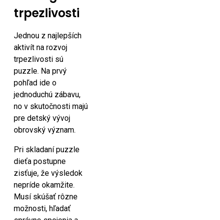
trpezlivosti
Jednou z najlepších
aktivít na rozvoj
trpezlivosti sú
puzzle. Na prvý
pohľad ide o
jednoduchú zábavu,
no v skutočnosti majú
pre detský vývoj
obrovský význam.
Pri skladaní puzzle
dieťa postupne
zisťuje, že výsledok
nepríde okamžite.
Musí skúšať rôzne
možnosti, hľadať