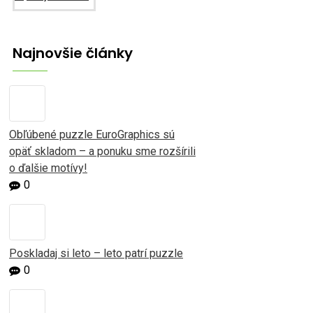
Najnovšie články
Obľúbené puzzle EuroGraphics sú
opäť skladom – a ponuku sme rozšírili
o ďalšie motívy!
0
Poskladaj si leto – leto patrí puzzle
0