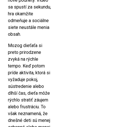
nové podnety. Video
sa spustí za sekundu,
hra okamžite
odmeňuje a sociálne
siete neustále menia
obsah.
Mozog dieťaťa si
preto prirodzene
zvyká na rýchle
tempo. Keď potom
príde aktivita, ktorá si
vyžaduje pokoj,
sústredenie alebo
dlhší čas, dieťa môže
rýchlo stratiť záujem
alebo frustráciu. To
však neznamená, že
dnešné deti sú menej