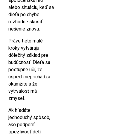
spoločenskú hru
alebo situáciu, keď sa
dieťa po chybe
rozhodne skúsiť
riešenie znova.
Práve tieto malé
kroky vytvárajú
dôležitý základ pre
budúcnosť. Dieťa sa
postupne učí, že
úspech neprichádza
okamžite a že
vytrvalosť má
zmysel.
Ak hľadáte
jednoduchý spôsob,
ako podporiť
trpezlivosť detí