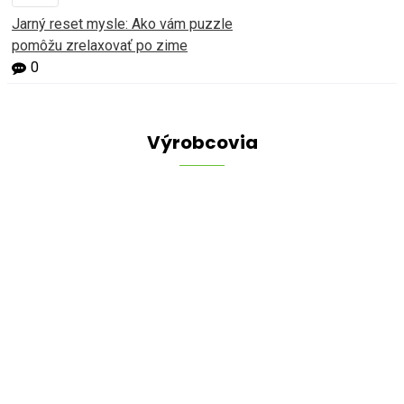
Jarný reset mysle: Ako vám puzzle
pomôžu zrelaxovať po zime
0
Výrobcovia