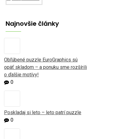
Najnovšie články
Obľúbené puzzle EuroGraphics sú
opäť skladom – a ponuku sme rozšírili
o ďalšie motívy!
0
Poskladaj si leto – leto patrí puzzle
0