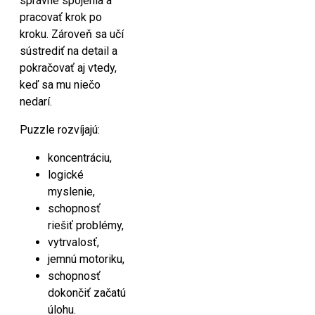
správne spojenia a
pracovať krok po
kroku. Zároveň sa učí
sústrediť na detail a
pokračovať aj vtedy,
keď sa mu niečo
nedarí.
Puzzle rozvíjajú:
koncentráciu,
logické
myslenie,
schopnosť
riešiť problémy,
vytrvalosť,
jemnú motoriku,
schopnosť
dokončiť začatú
úlohu.