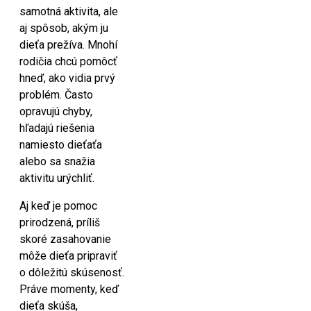
samotná aktivita, ale
aj spôsob, akým ju
dieťa prežíva. Mnohí
rodičia chcú pomôcť
hneď, ako vidia prvý
problém. Často
opravujú chyby,
hľadajú riešenia
namiesto dieťaťa
alebo sa snažia
aktivitu urýchliť.
Aj keď je pomoc
prirodzená, príliš
skoré zasahovanie
môže dieťa pripraviť
o dôležitú skúsenosť.
Práve momenty, keď
dieťa skúša,