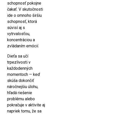
schopnosť pokojne
čakať. V skutočnosti
ide o omnoho širšiu
schopnosť, ktorá
súvisí aj s
vytrvalosťou,
koncentráciou a
zvládaním emócií.
Dieťa sa učí
trpezlivosti v
každodenných
momentoch — keď
skúša dokončiť
náročnejšiu úlohu,
hľadá riešenie
problému alebo
pokračuje v aktivite aj
napriek tomu, že sa