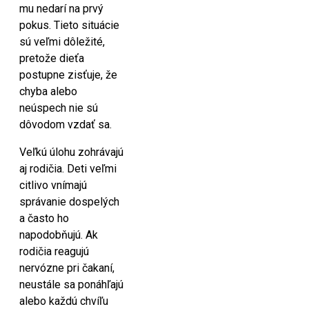
mu nedarí na prvý
pokus. Tieto situácie
sú veľmi dôležité,
pretože dieťa
postupne zisťuje, že
chyba alebo
neúspech nie sú
dôvodom vzdať sa.
Veľkú úlohu zohrávajú
aj rodičia. Deti veľmi
citlivo vnímajú
správanie dospelých
a často ho
napodobňujú. Ak
rodičia reagujú
nervózne pri čakaní,
neustále sa ponáhľajú
alebo každú chvíľu