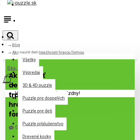
Prihlásiť
Registrovať
Blog
Všetky
Ako naučiť deti trpezlivosti hravou formou
Všetky
0 ks - 0,00€
Výpredaj
Ako naučiť
deti
3D & 4D puzzle
trpezlivosti
Váš nákupný košík je prázdny!
Puzzle pre dospelých
hravou
Puzzle pre deti
formou
Puzzle príslušenstvo
0 Komentár(e)
466 Zobrazenie(a)
Drevené kocky