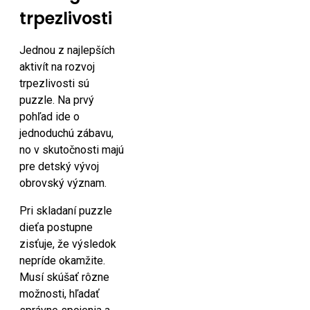
trpezlivosti
Jednou z najlepších
aktivít na rozvoj
trpezlivosti sú
puzzle. Na prvý
pohľad ide o
jednoduchú zábavu,
no v skutočnosti majú
pre detský vývoj
obrovský význam.
Pri skladaní puzzle
dieťa postupne
zisťuje, že výsledok
nepríde okamžite.
Musí skúšať rôzne
možnosti, hľadať