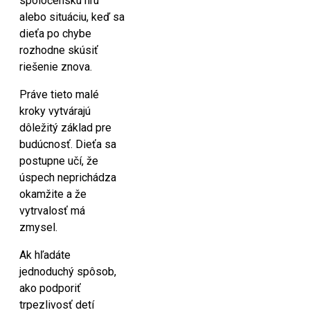
spoločenskú hru
alebo situáciu, keď sa
dieťa po chybe
rozhodne skúsiť
riešenie znova.
Práve tieto malé
kroky vytvárajú
dôležitý základ pre
budúcnosť. Dieťa sa
postupne učí, že
úspech neprichádza
okamžite a že
vytrvalosť má
zmysel.
Ak hľadáte
jednoduchý spôsob,
ako podporiť
trpezlivosť detí