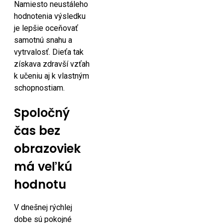
Namiesto neustáleho
hodnotenia výsledku
je lepšie oceňovať
samotnú snahu a
vytrvalosť. Dieťa tak
získava zdravší vzťah
k učeniu aj k vlastným
schopnostiam.
Spoločný
čas bez
obrazoviek
má veľkú
hodnotu
V dnešnej rýchlej
dobe sú pokojné