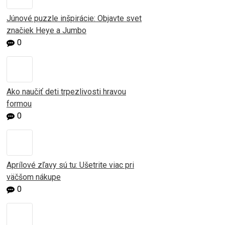
Júnové puzzle inšpirácie: Objavte svet
značiek Heye a Jumbo
0
Ako naučiť deti trpezlivosti hravou
formou
0
Aprílové zľavy sú tu: Ušetrite viac pri
väčšom nákupe
0