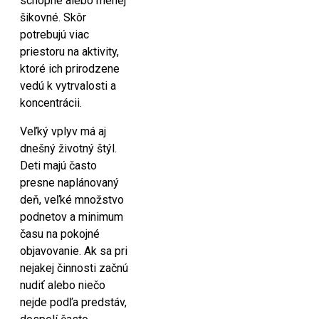
schopné alebo menej
šikovné. Skôr
potrebujú viac
priestoru na aktivity,
ktoré ich prirodzene
vedú k vytrvalosti a
koncentrácii.
Veľký vplyv má aj
dnešný životný štýl.
Deti majú často
presne naplánovaný
deň, veľké množstvo
podnetov a minimum
času na pokojné
objavovanie. Ak sa pri
nejakej činnosti začnú
nudiť alebo niečo
nejde podľa predstáv,