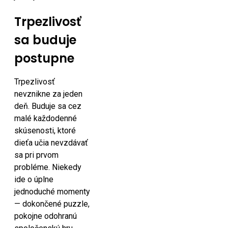
Trpezlivosť
sa buduje
postupne
Trpezlivosť
nevznikne za jeden
deň. Buduje sa cez
malé každodenné
skúsenosti, ktoré
dieťa učia nevzdávať
sa pri prvom
probléme. Niekedy
ide o úplne
jednoduché momenty
— dokončené puzzle,
pokojne odohranú