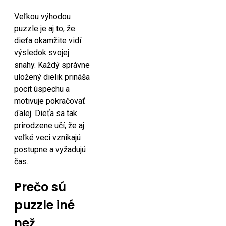
Veľkou výhodou
puzzle je aj to, že
dieťa okamžite vidí
výsledok svojej
snahy. Každý správne
uložený dielik prináša
pocit úspechu a
motivuje pokračovať
ďalej. Dieťa sa tak
prirodzene učí, že aj
veľké veci vznikajú
postupne a vyžadujú
čas.
Prečo sú
puzzle iné
než