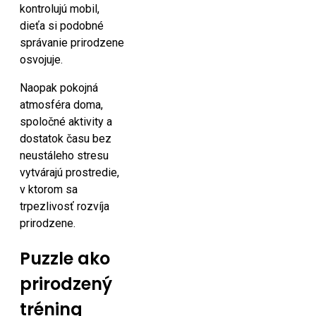
kontrolujú mobil,
dieťa si podobné
správanie prirodzene
osvojuje.
Naopak pokojná
atmosféra doma,
spoločné aktivity a
dostatok času bez
neustáleho stresu
vytvárajú prostredie,
v ktorom sa
trpezlivosť rozvíja
prirodzene.
Puzzle ako
prirodzený
tréning