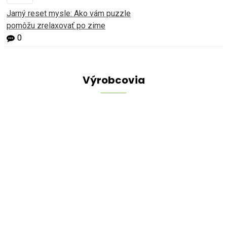
Jarný reset mysle: Ako vám puzzle
pomôžu zrelaxovať po zime
0
Výrobcovia