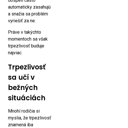
dospelí často
automaticky zasahujú
a snažia sa problém
vyriešiť za ne.
Práve v takýchto
momentoch sa však
trpezlivosť buduje
najviac.
Trpezlivosť
sa učí v
bežných
situáciách
Mnohí rodičia si
myslia, že trpezlivosť
znamená iba