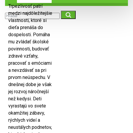
Trpezlivosť patrí
medzi najdôležitejšie
vlastnosti, ktoré si
dieťa prenáša do
dospelosti. Pomáha
mu zvládať školské
povinnosti, budovať
zdravé vzťahy,
pracovať s emóciami
a nevzdávať sa pri
prvom neúspechu. V
dnešnej dobe je však
jej rozvoj náročnejší
než kedysi. Deti
vyrastajú vo svete
okamžitej zábavy,
rýchlych videí a
neustálych podnetov,