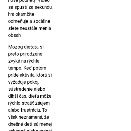
nové podnety. Video
sa spustí za sekundu,
hra okamžite
odmeňuje a sociálne
siete neustále menia
obsah.
Mozog dieťaťa si
preto prirodzene
zvyká na rýchle
tempo. Keď potom
príde aktivita, ktorá si
vyžaduje pokoj,
sústredenie alebo
dlhší čas, dieťa môže
rýchlo stratiť záujem
alebo frustráciu. To
však neznamená, že
dnešné deti sú menej