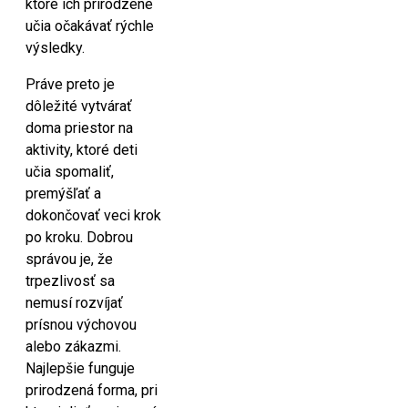
ktoré ich prirodzene
učia očakávať rýchle
výsledky.
Práve preto je
dôležité vytvárať
doma priestor na
aktivity, ktoré deti
učia spomaliť,
premýšľať a
dokončovať veci krok
po kroku. Dobrou
správou je, že
trpezlivosť sa
nemusí rozvíjať
prísnou výchovou
alebo zákazmi.
Najlepšie funguje
prirodzená forma, pri