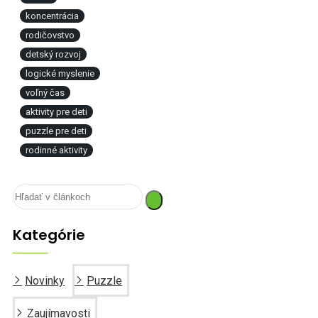
koncentrácia
rodičovstvo
detský rozvoj
logické myslenie
voľný čas
aktivity pre deti
puzzle pre deti
rodinné aktivity
Kategórie
Novinky
Puzzle
Zaujímavosti