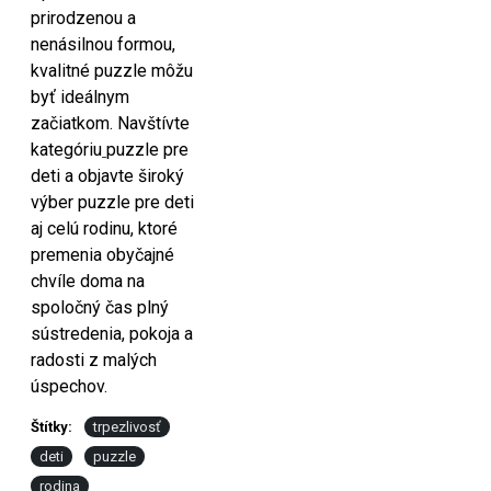
prirodzenou a
nenásilnou formou,
kvalitné puzzle môžu
byť ideálnym
začiatkom. Navštívte
kategóriu
puzzle pre
deti a objavte široký
výber puzzle pre deti
aj celú rodinu, ktoré
premenia obyčajné
chvíle doma na
spoločný čas plný
sústredenia, pokoja a
radosti z malých
úspechov.
Štítky:
trpezlivosť
deti
puzzle
rodina