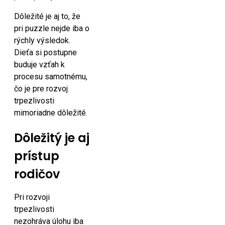
Dôležité je aj to, že
pri puzzle nejde iba o
rýchly výsledok.
Dieťa si postupne
buduje vzťah k
procesu samotnému,
čo je pre rozvoj
trpezlivosti
mimoriadne dôležité.
Dôležitý je aj
prístup
rodičov
Pri rozvoji
trpezlivosti
nezohráva úlohu iba