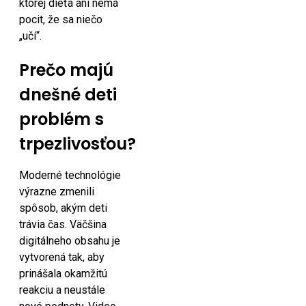
ktorej dieťa ani nemá
pocit, že sa niečo
„učí“.
Prečo majú
dnešné deti
problém s
trpezlivosťou?
Moderné technológie
výrazne zmenili
spôsob, akým deti
trávia čas. Väčšina
digitálneho obsahu je
vytvorená tak, aby
prinášala okamžitú
reakciu a neustále