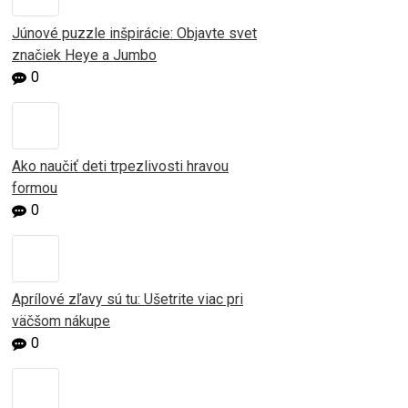
Júnové puzzle inšpirácie: Objavte svet
značiek Heye a Jumbo
0
Ako naučiť deti trpezlivosti hravou
formou
0
Aprílové zľavy sú tu: Ušetrite viac pri
väčšom nákupe
0