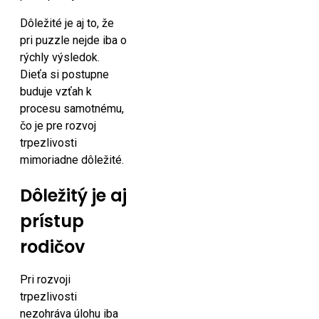
Dôležité je aj to, že
pri puzzle nejde iba o
rýchly výsledok.
Dieťa si postupne
buduje vzťah k
procesu samotnému,
čo je pre rozvoj
trpezlivosti
mimoriadne dôležité.
Dôležitý je aj
prístup
rodičov
Pri rozvoji
trpezlivosti
nezohráva úlohu iba