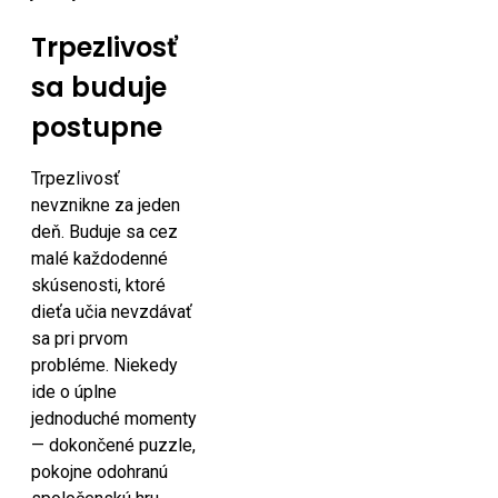
Trpezlivosť
sa buduje
postupne
Trpezlivosť
nevznikne za jeden
deň. Buduje sa cez
malé každodenné
skúsenosti, ktoré
dieťa učia nevzdávať
sa pri prvom
probléme. Niekedy
ide o úplne
jednoduché momenty
— dokončené puzzle,
pokojne odohranú