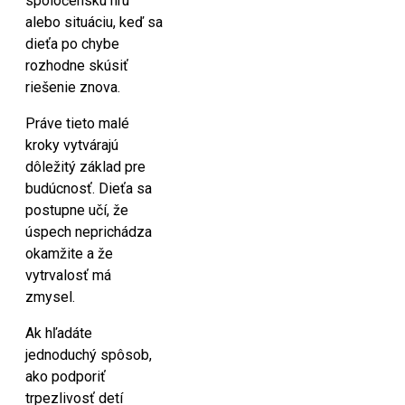
spoločenskú hru
alebo situáciu, keď sa
dieťa po chybe
rozhodne skúsiť
riešenie znova.
Práve tieto malé
kroky vytvárajú
dôležitý základ pre
budúcnosť. Dieťa sa
postupne učí, že
úspech neprichádza
okamžite a že
vytrvalosť má
zmysel.
Ak hľadáte
jednoduchý spôsob,
ako podporiť
trpezlivosť detí