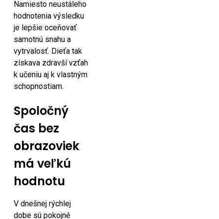
Namiesto neustáleho
hodnotenia výsledku
je lepšie oceňovať
samotnú snahu a
vytrvalosť. Dieťa tak
získava zdravší vzťah
k učeniu aj k vlastným
schopnostiam.
Spoločný
čas bez
obrazoviek
má veľkú
hodnotu
V dnešnej rýchlej
dobe sú pokojné