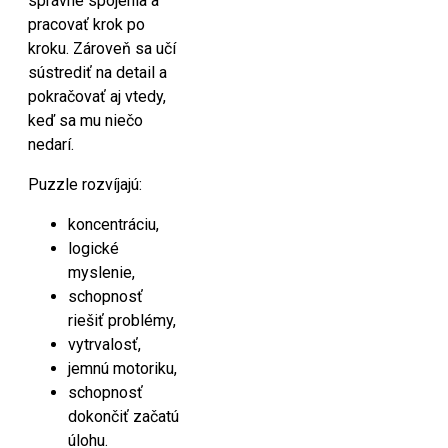
správne spojenia a
pracovať krok po
kroku. Zároveň sa učí
sústrediť na detail a
pokračovať aj vtedy,
keď sa mu niečo
nedarí.
Puzzle rozvíjajú:
koncentráciu,
logické
myslenie,
schopnosť
riešiť problémy,
vytrvalosť,
jemnú motoriku,
schopnosť
dokončiť začatú
úlohu.