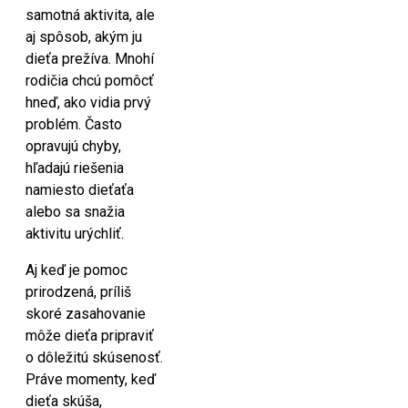
samotná aktivita, ale
aj spôsob, akým ju
dieťa prežíva. Mnohí
rodičia chcú pomôcť
hneď, ako vidia prvý
problém. Často
opravujú chyby,
hľadajú riešenia
namiesto dieťaťa
alebo sa snažia
aktivitu urýchliť.
Aj keď je pomoc
prirodzená, príliš
skoré zasahovanie
môže dieťa pripraviť
o dôležitú skúsenosť.
Práve momenty, keď
dieťa skúša,