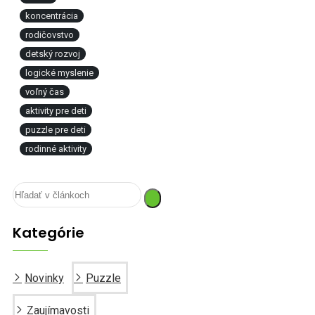
koncentrácia
rodičovstvo
detský rozvoj
logické myslenie
voľný čas
aktivity pre deti
puzzle pre deti
rodinné aktivity
Kategórie
Novinky
Puzzle
Zaujímavosti