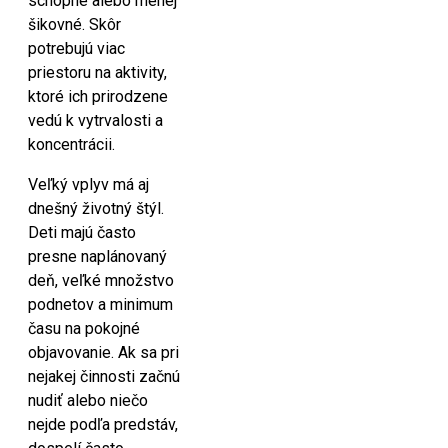
schopné alebo menej
šikovné. Skôr
potrebujú viac
priestoru na aktivity,
ktoré ich prirodzene
vedú k vytrvalosti a
koncentrácii.
Veľký vplyv má aj
dnešný životný štýl.
Deti majú často
presne naplánovaný
deň, veľké množstvo
podnetov a minimum
času na pokojné
objavovanie. Ak sa pri
nejakej činnosti začnú
nudiť alebo niečo
nejde podľa predstáv,