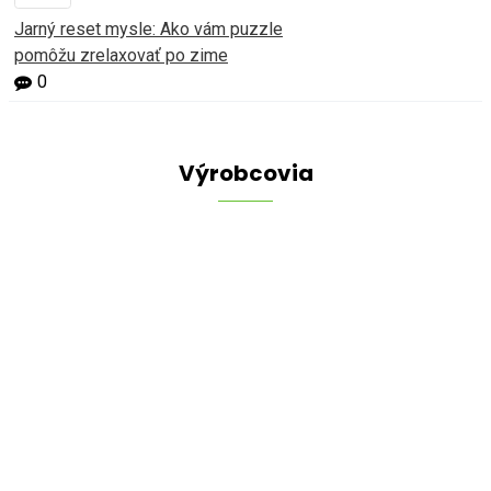
Jarný reset mysle: Ako vám puzzle
pomôžu zrelaxovať po zime
0
Výrobcovia