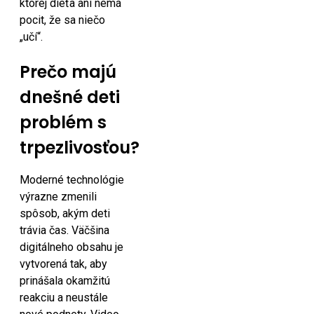
ktorej dieťa ani nemá
pocit, že sa niečo
„učí“.
Prečo majú
dnešné deti
problém s
trpezlivosťou?
Moderné technológie
výrazne zmenili
spôsob, akým deti
trávia čas. Väčšina
digitálneho obsahu je
vytvorená tak, aby
prinášala okamžitú
reakciu a neustále