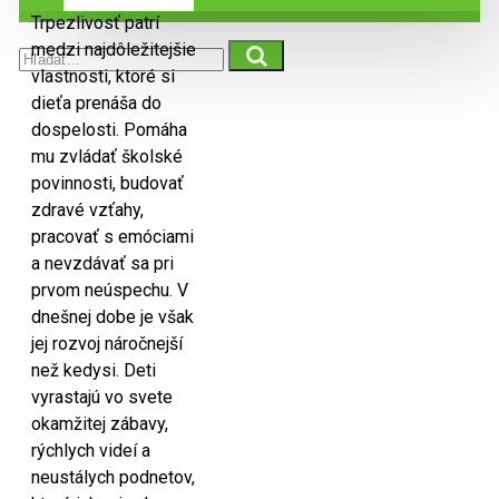
Trpezlivosť patrí
medzi najdôležitejšie
vlastnosti, ktoré si
dieťa prenáša do
dospelosti. Pomáha
mu zvládať školské
povinnosti, budovať
zdravé vzťahy,
pracovať s emóciami
a nevzdávať sa pri
prvom neúspechu. V
dnešnej dobe je však
jej rozvoj náročnejší
než kedysi. Deti
vyrastajú vo svete
okamžitej zábavy,
rýchlych videí a
neustálych podnetov,