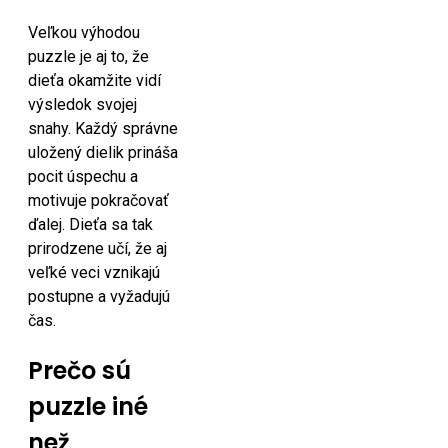
Veľkou výhodou
puzzle je aj to, že
dieťa okamžite vidí
výsledok svojej
snahy. Každý správne
uložený dielik prináša
pocit úspechu a
motivuje pokračovať
ďalej. Dieťa sa tak
prirodzene učí, že aj
veľké veci vznikajú
postupne a vyžadujú
čas.
Prečo sú
puzzle iné
než