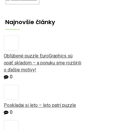
Najnovšie články
Obľúbené puzzle EuroGraphics sú
opäť skladom – a ponuku sme rozšírili
o ďalšie motívy!
0
Poskladaj si leto – leto patrí puzzle
0