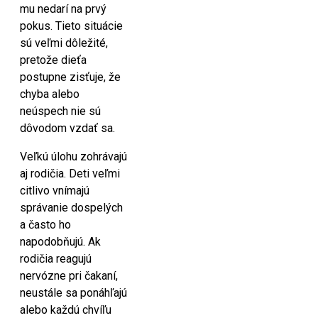
mu nedarí na prvý
pokus. Tieto situácie
sú veľmi dôležité,
pretože dieťa
postupne zisťuje, že
chyba alebo
neúspech nie sú
dôvodom vzdať sa.
Veľkú úlohu zohrávajú
aj rodičia. Deti veľmi
citlivo vnímajú
správanie dospelých
a často ho
napodobňujú. Ak
rodičia reagujú
nervózne pri čakaní,
neustále sa ponáhľajú
alebo každú chvíľu