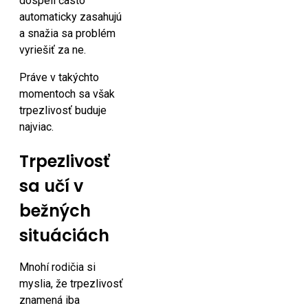
dospelí často
automaticky zasahujú
a snažia sa problém
vyriešiť za ne.
Práve v takýchto
momentoch sa však
trpezlivosť buduje
najviac.
Trpezlivosť
sa učí v
bežných
situáciách
Mnohí rodičia si
myslia, že trpezlivosť
znamená iba