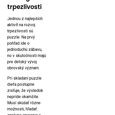
trpezlivosti
Jednou z najlepších
aktivít na rozvoj
trpezlivosti sú
puzzle. Na prvý
pohľad ide o
jednoduchú zábavu,
no v skutočnosti majú
pre detský vývoj
obrovský význam.
Pri skladaní puzzle
dieťa postupne
zisťuje, že výsledok
nepríde okamžite.
Musí skúšať rôzne
možnosti, hľadať