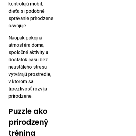
kontrolujú mobil,
dieťa si podobné
správanie prirodzene
osvojuje.
Naopak pokojná
atmosféra doma,
spoločné aktivity a
dostatok času bez
neustáleho stresu
vytvárajú prostredie,
v ktorom sa
trpezlivosť rozvíja
prirodzene.
Puzzle ako
prirodzený
tréning