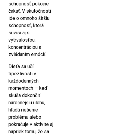
schopnosť pokojne
čakať. V skutočnosti
ide o omnoho širšiu
schopnosť, ktorá
súvisí aj s
vytrvalosťou,
koncentráciou a
zvládaním emócií.
Dieťa sa učí
trpezlivosti v
každodenných
momentoch — keď
skúša dokončiť
náročnejšiu úlohu,
hľadá riešenie
problému alebo
pokračuje v aktivite aj
napriek tomu, že sa