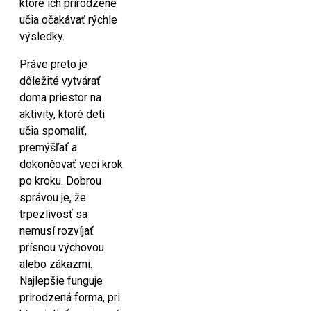
ktoré ich prirodzene
učia očakávať rýchle
výsledky.
Práve preto je
dôležité vytvárať
doma priestor na
aktivity, ktoré deti
učia spomaliť,
premýšľať a
dokončovať veci krok
po kroku. Dobrou
správou je, že
trpezlivosť sa
nemusí rozvíjať
prísnou výchovou
alebo zákazmi.
Najlepšie funguje
prirodzená forma, pri