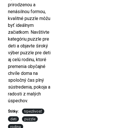
prirodzenou a
nenásilnou formou,
kvalitné puzzle môžu
byť ideálnym
začiatkom. Navštívte
kategóriu
puzzle pre
deti a objavte široký
výber puzzle pre deti
aj celú rodinu, ktoré
premenia obyčajné
chvíle doma na
spoločný čas plný
sústredenia, pokoja a
radosti z malých
úspechov.
Štítky:
trpezlivosť
deti
puzzle
rodina