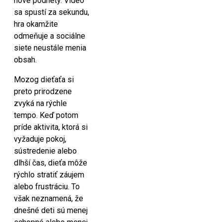
nové podnety. Video
sa spustí za sekundu,
hra okamžite
odmeňuje a sociálne
siete neustále menia
obsah.
Mozog dieťaťa si
preto prirodzene
zvyká na rýchle
tempo. Keď potom
príde aktivita, ktorá si
vyžaduje pokoj,
sústredenie alebo
dlhší čas, dieťa môže
rýchlo stratiť záujem
alebo frustráciu. To
však neznamená, že
dnešné deti sú menej