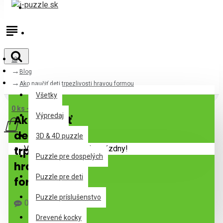
Prihlásiť
Registrovať
Blog
Všetky
Ako naučiť deti trpezlivosti hravou formou
Všetky
0 ks - 0,00€
Výpredaj
Ako naučiť
deti
3D & 4D puzzle
trpezlivosti
Váš nákupný košík je prázdny!
Puzzle pre dospelých
hravou
Puzzle pre deti
formou
Puzzle príslušenstvo
0 Komentár(e)
468 Zobrazenie(a)
Drevené kocky