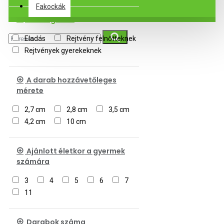
Fakockák
Alkategóriák
Eladás
Rejtvény felnőtteknek
Rejtvények gyerekeknek
A darab hozzávetőleges
mérete
2,7 cm
2,8 cm
3,5 cm
4,2 cm
10 cm
Ajánlott életkor a gyermek
számára
3
4
5
6
7
11
Darabok száma