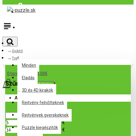
Bejelentkezés
Regisztráció
Gyártó
Minden
Trefl
Minden
0 termék(ek) - 0,00€
Eladás
Szűrő
Szűrő törlése
3D és 4D kirakók
Az Ön kosara üres!
Rejtvény felnőtteknek
Cena
Rejtvények gyerekeknek
€
Puzzle kiegészítők
€