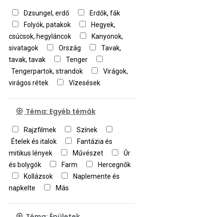
Dzsungel, erdő
Erdők, fák
Folyók, patakok
Hegyek,
csúcsok, hegyláncok
Kanyonok,
sivatagok
Ország
Tavak,
tavak, tavak
Tenger
Tengerpartok, strandok
Virágok,
virágos rétek
Vízesések
Téma: Egyéb témák
Rajzfilmek
Színek
Ételek és italok
Fantázia és
mitikus lények
Művészet
Űr
és bolygók
Farm
Hercegnők
Kollázsok
Naplemente és
napkelte
Más
Téma: Épületek