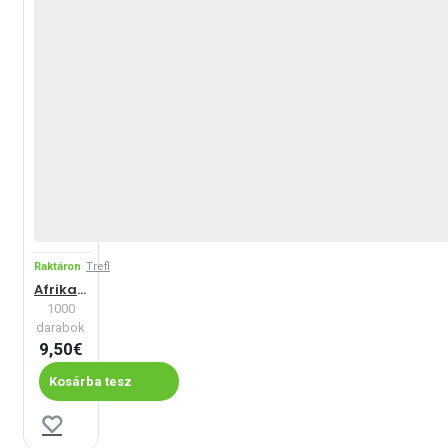
Raktáron
Trefl
Afrikai elefántok
1000
darabok
9,50€
Kosárba tesz