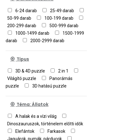
6-24 darab
25-49 darab
50-99 darab
100-199 darab
200-299 darab
500-999 darab
1000-1499 darab
1500-1999
darab
2000-2999 darab
Típus
3D & 4D puzzle
2 in 1
Világító puzzle
Panorámás
puzzle
3D hatású puzzle
Téma: Állatok
A halak és a vízi világ
Dinoszauruszok, történelem előtti idők
Elefántok
Farkasok
Jaguárok, pumák, párducok