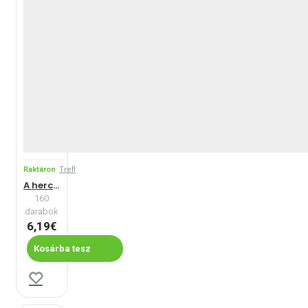
Raktáron
Trefl
A hercegnők csodálatos világa
160
darabok
6,19€
Kosárba tesz