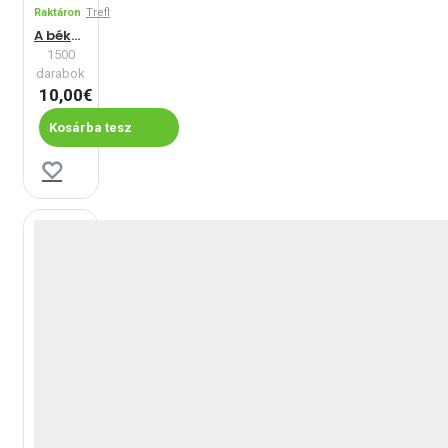
Raktáron
Trefl
A béke oázisa
1500
darabok
10,00€
Kosárba tesz