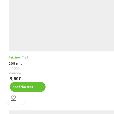
Raktáron
Trefl
208 macska
1000
darabok
9,50€
Kosárba tesz