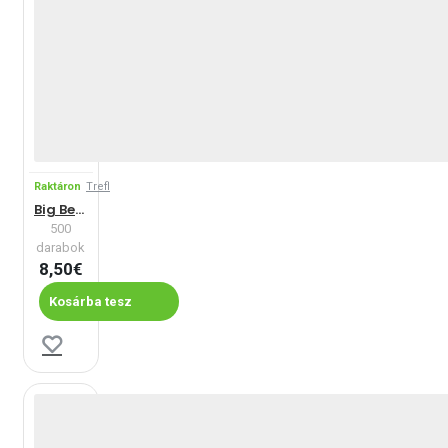
Raktáron
Trefl
Big Ben, London - Panoramatikus Puzzle
500
darabok
8,50€
Kosárba tesz