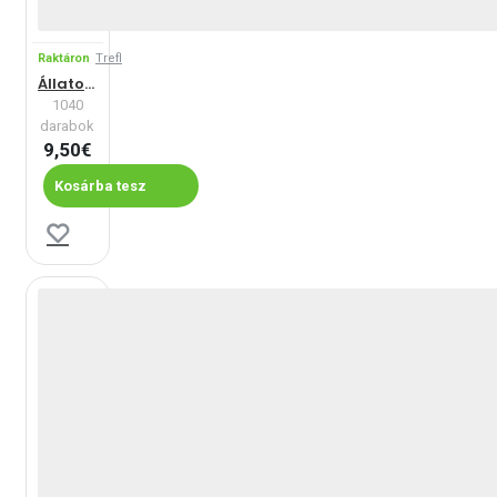
Raktáron
Trefl
Állatok - kollázs
1040
darabok
9,50€
Kosárba tesz