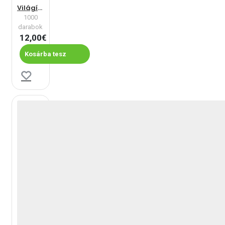
Világítótorony
1000
darabok
12,00€
Kosárba tesz