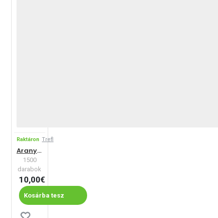
Raktáron
Trefl
Aranyos kutyák
1500
darabok
10,00€
Kosárba tesz