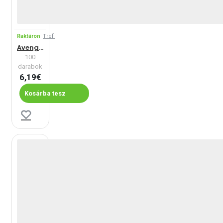
Raktáron
Trefl
Avengers
100
darabok
6,19€
Kosárba tesz