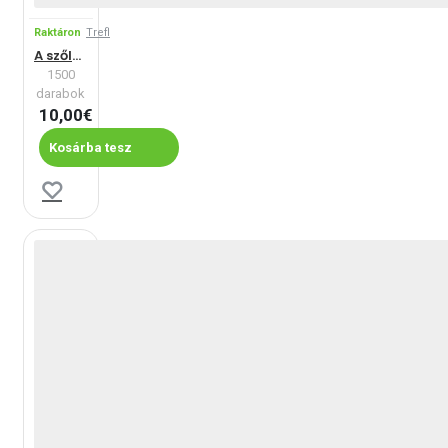
Raktáron
Trefl
A szőlőskertben
1500
darabok
10,00€
Kosárba tesz