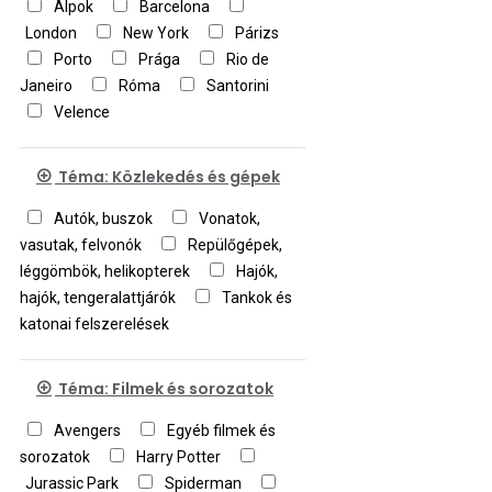
Alpok
Barcelona
London
New York
Párizs
Porto
Prága
Rio de
Janeiro
Róma
Santorini
Velence
Téma: Közlekedés és gépek
Autók, buszok
Vonatok,
vasutak, felvonók
Repülőgépek,
léggömbök, helikopterek
Hajók,
hajók, tengeralattjárók
Tankok és
katonai felszerelések
Téma: Filmek és sorozatok
Avengers
Egyéb filmek és
sorozatok
Harry Potter
Jurassic Park
Spiderman