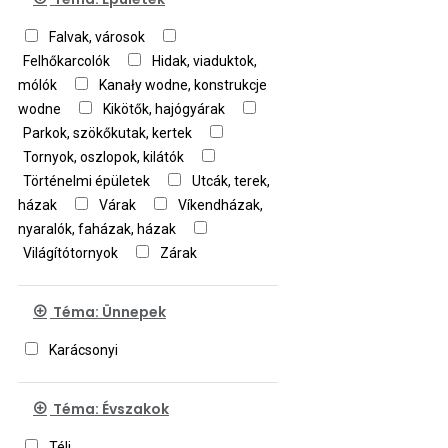
Falvak, városok
Felhőkarcolók
Hidak, viaduktok,
mólók
Kanały wodne, konstrukcje
wodne
Kikötők, hajógyárak
Parkok, szökőkutak, kertek
Tornyok, oszlopok, kilátók
Történelmi épületek
Utcák, terek,
házak
Várak
Víkendházak,
nyaralók, faházak, házak
Világítótornyok
Zárak
Téma: Ünnepek
Karácsonyi
Téma: Évszakok
Téli