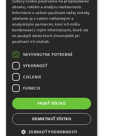
Súbory cookie používame na prispôsobenie
obsahu, reklám a analýzu návštevnosti.
Informácie o vašom používaní našej stránky
zdieľame aj s našimi reklamnými a
analytickými partnermi, ktorí ich môžu
kombinovať s inými informáciami, ktoré ste
im poskytli alebo ktoré zhromaždili pri
používaní ich služieb.
NEVYHNUTNE POTREBNÉ
VÝKONNOSŤ
CIELENIE
FUNKCIE
PRIJAŤ VŠETKO
ODMIETNUŤ VŠETKO
ZOBRAZIŤ PODROBNOSTI