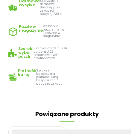
Darmowa
Skorzystaj z
wysyłka
darmowej
dostawy przy
zakupach
powyżej 230 zl.
Puzzle w
Wszystkie
magazynie
puzzle mamy
fizycznie w
magazynie.
Szeroki
Szeroka oferta puzzli
wybór
od ponad 25
renomowanych
puzzli
producentów.
Płatność
Szybka i
kartą
bezpieczna
płatność kartą
bezpośrednio
podczas zakupu.
Powiązane produkty