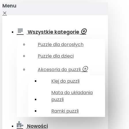
Menu
Wszystkie kategorie
Puzzle dla dorosłych
Puzzle dla dzieci
Akcesoria do puzzli
Klej do puzzli
Mata do układania
puzzli
Ramki puzzli
Nowości