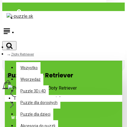
Zaloguj się
Zarejestrować
Złoty Retriever
Wszystko
Wszystko
Puzzle Złoty Retriever
0 szt. - 0,00€
Wyprzedaż
Puzzle 3D i 4D
Twój koszyk jest pusty!
Puzzle dla dorosłych
Puzzle dla dzieci
W Magazynie
Akcesoria do puzzli