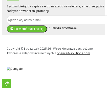
Bądź na bieżąco - zapisz się do naszego newslettera, a nie przegapisz
żadnych nowości ani promocji.
Przeczytałem i zgadzam się z
Polityka prywatności
Potwierdź subskrypcję
Copyright © i-puzzle.sk 2025-26 | Wszelkie prawa zastrzeżone.
Tworzenie sklepów internetowych z
opencart-solutions.com