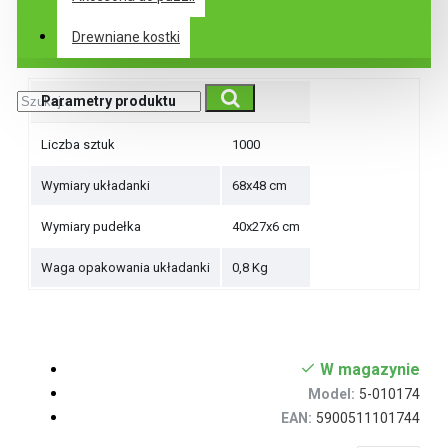
Specyfikacje
Drewniane kostki
Parametry produktu
Liczba sztuk
1000
Wymiary układanki
68x48 cm
Wymiary pudełka
40x27x6 cm
Waga opakowania układanki
0,8 Kg
W magazynie
Model:
5-010174
EAN:
5900511101744