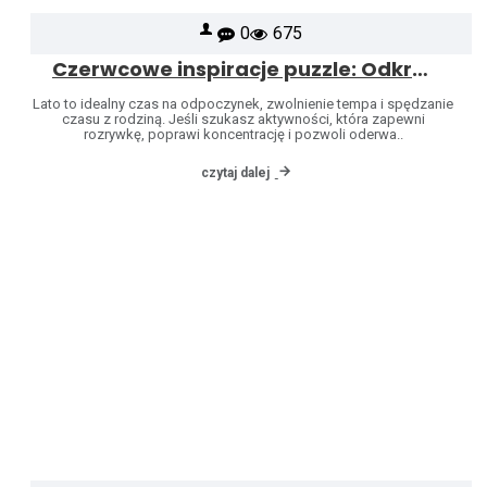
0
675
Czerwcowe inspiracje puzzle: Odkryj świat marek Heye i Jumbo
Lato to idealny czas na odpoczynek, zwolnienie tempa i spędzanie
czasu z rodziną. Jeśli szukasz aktywności, która zapewni
rozrywkę, poprawi koncentrację i pozwoli oderwa..
czytaj dalej