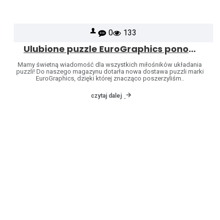
0
133
Ulubione puzzle EuroGraphics ponownie dostępne – poszerzyliśmy naszą ofertę o kolejne wzory!
Mamy świetną wiadomość dla wszystkich miłośników układania
puzzli! Do naszego magazynu dotarła nowa dostawa puzzli marki
EuroGraphics, dzięki której znacząco poszerzyliśm..
czytaj dalej