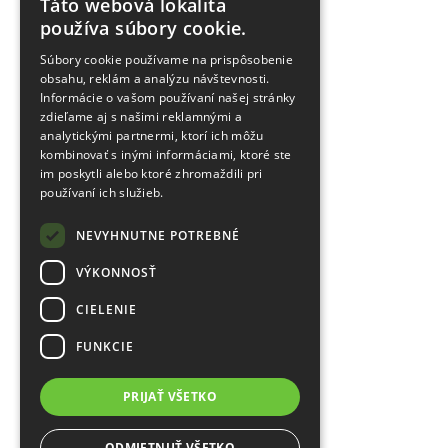
Táto webová lokalita
používa súbory cookie.
Súbory cookie používame na prispôsobenie
obsahu, reklám a analýzu návštevnosti.
Informácie o vašom používaní našej stránky
zdieľame aj s našimi reklamnými a
analytickými partnermi, ktorí ich môžu
kombinovať s inými informáciami, ktoré ste
im poskytli alebo ktoré zhromaždili pri
používaní ich služieb.
NEVYHNUTNE POTREBNÉ
VÝKONNOSŤ
CIELENIE
FUNKCIE
PRIJAŤ VŠETKO
ODMIETNUŤ VŠETKO