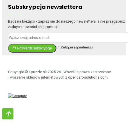
Subskrypcja newslettera
Bądź na bieżąco - zapisz się do naszego newslettera, a nie przegapisz
żadnych nowości ani promocji.
Przeczytałem i zgadzam się z
Polityka prywatności
Potwierdź subskrypcję
Copyright © i-puzzle.sk 2025-26 | Wszelkie prawa zastrzeżone.
Tworzenie sklepów internetowych z
opencart-solutions.com