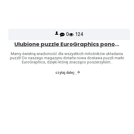
0
124
Ulubione puzzle EuroGraphics ponownie dostępne – poszerzyliśmy naszą ofertę o kolejne wzory!
Mamy świetną wiadomość dla wszystkich miłośników układania
puzzli! Do naszego magazynu dotarła nowa dostawa puzzli marki
EuroGraphics, dzięki której znacząco poszerzyliśm..
czytaj dalej