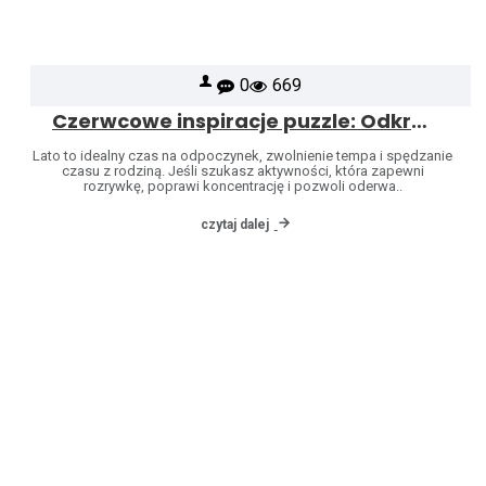
0
669
Czerwcowe inspiracje puzzle: Odkryj świat marek Heye i Jumbo
Lato to idealny czas na odpoczynek, zwolnienie tempa i spędzanie
czasu z rodziną. Jeśli szukasz aktywności, która zapewni
rozrywkę, poprawi koncentrację i pozwoli oderwa..
czytaj dalej