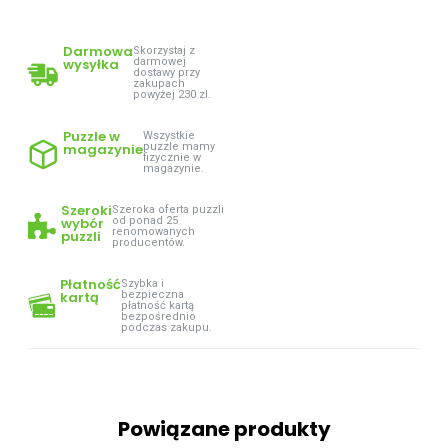
Darmowa
Skorzystaj z
wysyłka
darmowej
dostawy przy
zakupach
powyżej 230 zl.
Puzzle w
Wszystkie
magazynie
puzzle mamy
fizycznie w
magazynie.
Szeroki
Szeroka oferta puzzli
wybór
od ponad 25
renomowanych
puzzli
producentów.
Płatność
Szybka i
kartą
bezpieczna
płatność kartą
bezpośrednio
podczas zakupu.
Powiązane produkty