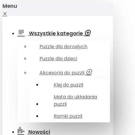
Menu
Wszystkie kategorie
Puzzle dla dorosłych
Puzzle dla dzieci
Akcesoria do puzzli
Klej do puzzli
Mata do układania
puzzli
Ramki puzzli
Nowości