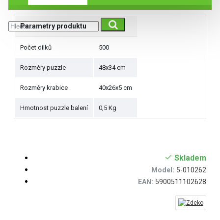
Parametry produktu
Počet dílků
500
Rozměry puzzle
48x34 cm
Rozměry krabice
40x26x5 cm
Hmotnost puzzle balení
0,5 Kg
Skladem
Model:
5-010262
EAN:
5900511102628