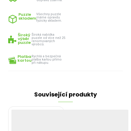
dopravu zdarma.
Puzzle
Všechny puzzle
skladem
máme opravdu
fyzicky skladem.
Široký
Široká nabídka
výběr
puzzle od více než 25
renomovaných
puzzle
výrobců.
Platba
Rychlá a bezpečná
kartou
platba kartou přímo
při nákupu.
Související produkty