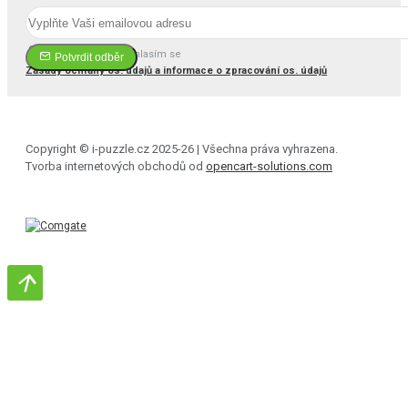
Četl(a) jsem a souhlasím se
Potvrdit odběr
Zásady ochrany os. údajů a informace o zpracování os. údajů
Copyright © i-puzzle.cz 2025-26 | Všechna práva vyhrazena.
Tvorba internetových obchodů od
opencart-solutions.com