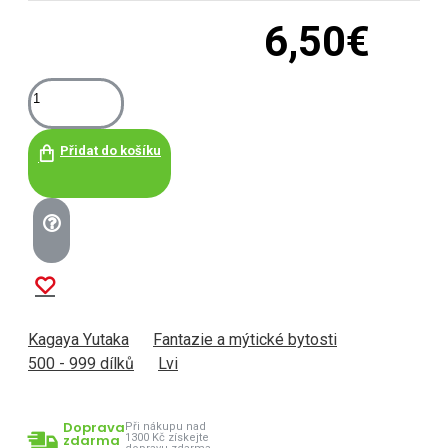
6,50€
Přidat do košíku
Kagaya Yutaka
Fantazie a mýtické bytosti
500 - 999 dílků
Lvi
Doprava
Při nákupu nad
zdarma
1300 Kč získejte