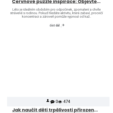
Červnové puzzle inspirace: Objevte svět značek Heye a Jumbo
Léto je ideálním obdobím pro odpočinek, zpomalení a chvíle
strávené s rodinou. Pokud hledáte aktivitu, která zabaví, procvičí
koncentraci a zároveň pomůže vypnout od kaž..
číst dál
0
474
Jak naučit děti trpělivosti přirozenou cestou