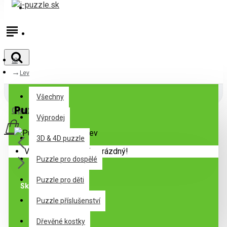
Přihlásit
Registrovat
Lev
Všechny
Všechny
Puzzle Lev
0 položek - 0,00€
Výprodej
3D & 4D puzzle
Váš nákupní košík je prázdný!
Puzzle pro dospělé
Puzzle pro děti
Skladem
Puzzle příslušenství
Specifikace
Dřevěné kostky