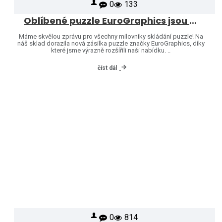
0
133
Oblíbené puzzle EuroGraphics jsou opět skladem – naši nabídku jsme rozšířili o další motivy!
Máme skvělou zprávu pro všechny milovníky skládání puzzle! Na
náš sklad dorazila nová zásilka puzzle značky EuroGraphics, díky
které jsme výrazně rozšířili naši nabídku. ..
číst dál
0
814