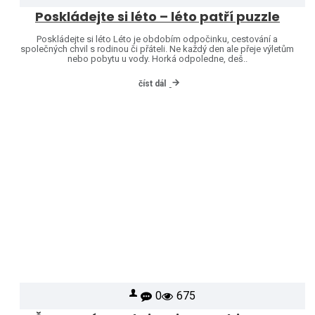
Poskládejte si léto – léto patří puzzle
Poskládejte si léto Léto je obdobím odpočinku, cestování a
společných chvil s rodinou či přáteli. Ne každý den ale přeje výletům
nebo pobytu u vody. Horká odpoledne, deš..
číst dál
0
675