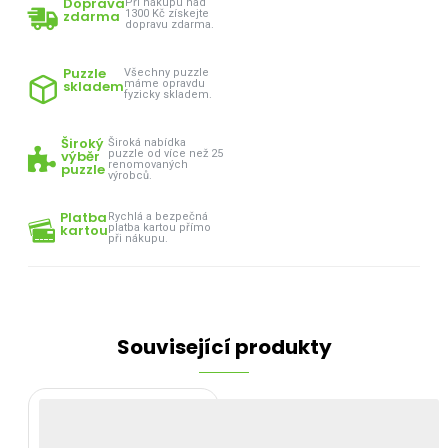
Doprava
Při nákupu nad
zdarma
1300 Kč získejte
dopravu zdarma.
Puzzle
Všechny puzzle
skladem
máme opravdu
fyzicky skladem.
Široký
Široká nabídka
výběr
puzzle od více než 25
renomovaných
puzzle
výrobců.
Platba
Rychlá a bezpečná
kartou
platba kartou přímo
při nákupu.
Související produkty