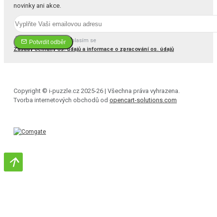
novinky ani akce.
Četl(a) jsem a souhlasím se
Potvrdit odběr
Zásady ochrany os. údajů a informace o zpracování os. údajů
Copyright © i-puzzle.cz 2025-26 | Všechna práva vyhrazena.
Tvorba internetových obchodů od
opencart-solutions.com