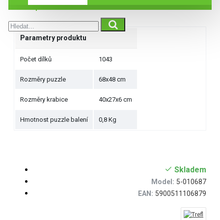
Specifikace
Parametry produktu
Počet dílků
1043
Rozměry puzzle
68x48 cm
Rozměry krabice
40x27x6 cm
Hmotnost puzzle balení
0,8 Kg
Skladem
Model:
5-010687
EAN:
5900511106879