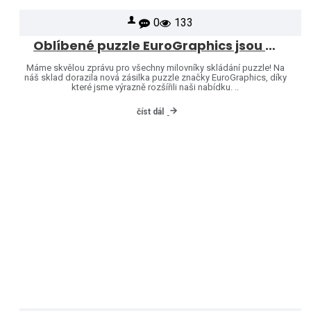
0
133
Oblíbené puzzle EuroGraphics jsou opět skladem – naši nabídku jsme rozšířili o další motivy!
Máme skvělou zprávu pro všechny milovníky skládání puzzle! Na
náš sklad dorazila nová zásilka puzzle značky EuroGraphics, díky
které jsme výrazně rozšířili naši nabídku. ..
číst dál