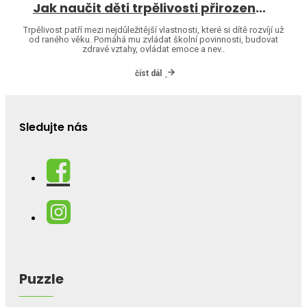
Jak naučit děti trpělivosti přirozenou cestou
Trpělivost patří mezi nejdůležitější vlastnosti, které si dítě rozvíjí už
od raného věku. Pomáhá mu zvládat školní povinnosti, budovat
zdravé vztahy, ovládat emoce a nev..
číst dál
Sledujte nás
Puzzle