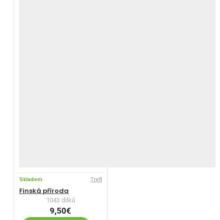
Skladem
Trefl
Finská příroda
1043 dílků
9,50€