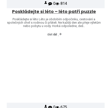
0
814
Poskládejte si léto – léto patří puzzle
Poskládejte si léto Léto je obdobím odpočinku, cestování a
společných chvil s rodinou či přáteli. Ne každý den ale přeje výletům
nebo pobytu u vody. Horká odpoledne, deš..
číst dál
0
675