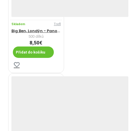
Skladem
Trefl
Big Ben, Londýn - Panoramatické puzzle
500 dílků
8,50€
Přidat do košíku