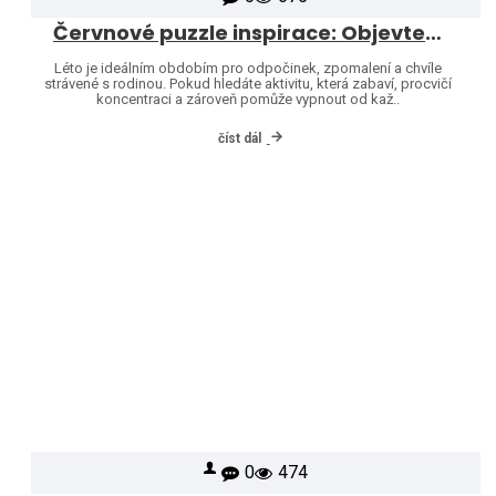
Červnové puzzle inspirace: Objevte svět značek Heye a Jumbo
Léto je ideálním obdobím pro odpočinek, zpomalení a chvíle
strávené s rodinou. Pokud hledáte aktivitu, která zabaví, procvičí
koncentraci a zároveň pomůže vypnout od kaž..
číst dál
0
474