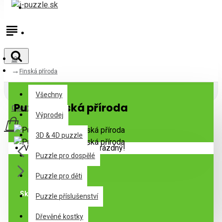
Přihlásit
Registrovat
Finská příroda
Všechny
Všechny
Puzzle Finská příroda
0 položek - 0,00€
Výprodej
3D & 4D puzzle
Váš nákupní košík je prázdný!
Puzzle pro dospělé
Puzzle pro děti
Skladem
Puzzle příslušenství
Dřevěné kostky