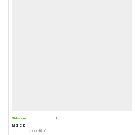
Skladem
Trefl
Maják
1000 dílků