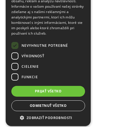
obsahu, reklám a analýzu návštevnosti.
Informácie o vašom používaní našej stránky
zdieľame aj s našimi reklamnými a
analytickými partnermi, ktorí ich môžu
kombinovať s inými informáciami, ktoré ste
im poskytli alebo ktoré zhromaždili pri
používaní ich služieb.
NEVYHNUTNE POTREBNÉ
VÝKONNOSŤ
CIELENIE
FUNKCIE
PRIJAŤ VŠETKO
ODMIETNUŤ VŠETKO
ZOBRAZIŤ PODROBNOSTI