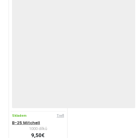
Skladem
Trefl
B-25 Mitchell
1000 dílků
9,50€