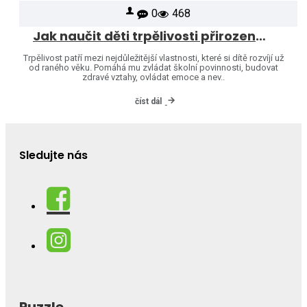
0
468
Jak naučit děti trpělivosti přirozenou cestou
Trpělivost patří mezi nejdůležitější vlastnosti, které si dítě rozvíjí už
od raného věku. Pomáhá mu zvládat školní povinnosti, budovat
zdravé vztahy, ovládat emoce a nev..
číst dál
Sledujte nás