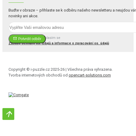
Buďte v obraze – přihlaste se k odběru našeho newsletteru a neujdou v
novinky ani akce.
Četl(a) jsem a souhlasím se
Potvrdit odběr
Zásady ochrany os. údajů a informace o zpracování os. údajů
Copyright © i-puzzle.cz 2025-26 | Všechna práva vyhrazena.
Tvorba internetových obchodů od
opencart-solutions.com