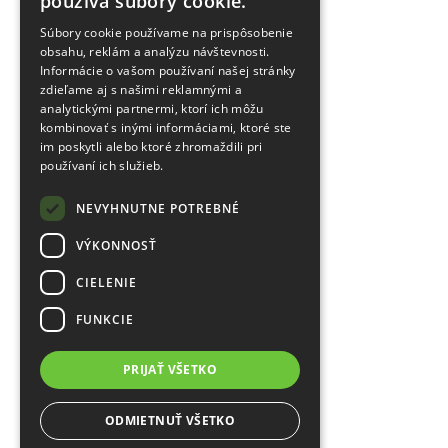
používa súbory cookie.
Súbory cookie používame na prispôsobenie
obsahu, reklám a analýzu návštevnosti.
Informácie o vašom používaní našej stránky
zdieľame aj s našimi reklamnými a
analytickými partnermi, ktorí ich môžu
kombinovať s inými informáciami, ktoré ste
im poskytli alebo ktoré zhromaždili pri
používaní ich služieb.
NEVYHNUTNE POTREBNÉ
VÝKONNOSŤ
CIELENIE
FUNKCIE
PRIJAŤ VŠETKO
ODMIETNUŤ VŠETKO