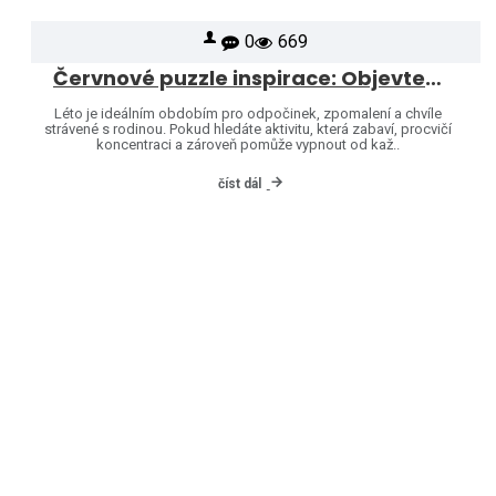
0
669
Červnové puzzle inspirace: Objevte svět značek Heye a Jumbo
Léto je ideálním obdobím pro odpočinek, zpomalení a chvíle
strávené s rodinou. Pokud hledáte aktivitu, která zabaví, procvičí
koncentraci a zároveň pomůže vypnout od kaž..
číst dál