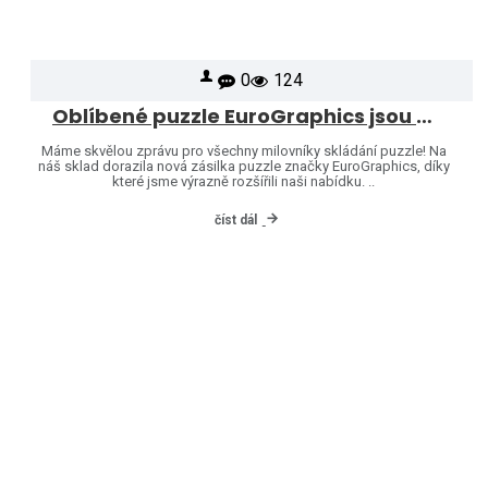
0
124
Oblíbené puzzle EuroGraphics jsou opět skladem – naši nabídku jsme rozšířili o další motivy!
Máme skvělou zprávu pro všechny milovníky skládání puzzle! Na
náš sklad dorazila nová zásilka puzzle značky EuroGraphics, díky
které jsme výrazně rozšířili naši nabídku. ..
číst dál