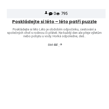
0
795
Poskládejte si léto – léto patří puzzle
Poskládejte si léto Léto je obdobím odpočinku, cestování a
společných chvil s rodinou či přáteli. Ne každý den ale přeje výletům
nebo pobytu u vody. Horká odpoledne, deš..
číst dál