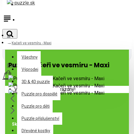
Přihlásit
Registrovat
Kačeři ve vesmíru - Maxi
Všechny
Všechny
Puzzle Kačeři ve vesmíru - Maxi
0 položek - 0,00€
Výprodej
3D & 4D puzzle
Váš nákupní košík je prázdný!
Puzzle pro dospělé
Puzzle pro děti
Puzzle příslušenství
Skladem
Dřevěné kostky