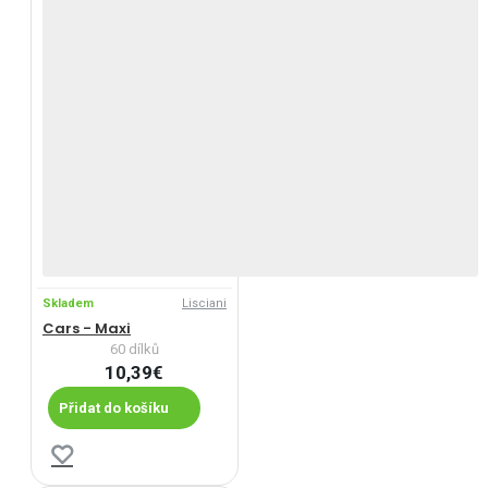
Skladem
Lisciani
Cars - Maxi
60 dílků
10,39€
Přidat do košíku