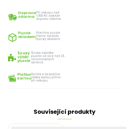
Doprava
Při nákupu nad
zdarma
1300 Kč získejte
dopravu zdarma.
Puzzle
Všechny puzzle
skladem
máme opravdu
fyzicky skladem.
Široký
Široká nabídka
výběr
puzzle od více než 25
renomovaných
puzzle
výrobců.
Platba
Rychlá a bezpečná
kartou
platba kartou přímo
při nákupu.
Související produkty