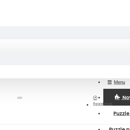
Menu
No
Registrovat
Puzzle
Puzzle p