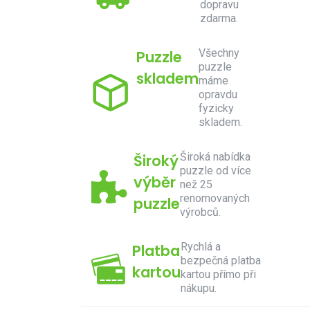
dopravu
zdarma.
Všechny
Puzzle
puzzle
skladem
máme
opravdu
fyzicky
skladem.
Široká nabídka
Široký
puzzle od více
výběr
než 25
renomovaných
puzzle
výrobců.
Rychlá a
Platba
bezpečná platba
kartou
kartou přímo při
nákupu.