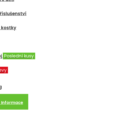
říslušenství
 kostky
j
Poslední kusy
evy
g
Informace