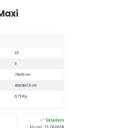
 Maxi
35
3
70x50 cm
40x28x7,5 cm
0,75 Kg
Skladem
Model:
21-060658