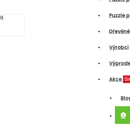
Puzzle p
0€
Dřevěné
Výrobci
Výprode
Akce
Sl
Blo