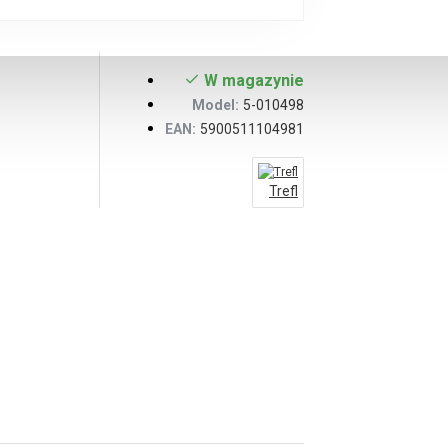
W magazynie
Model:
5-010498
EAN:
5900511104981
Trefl