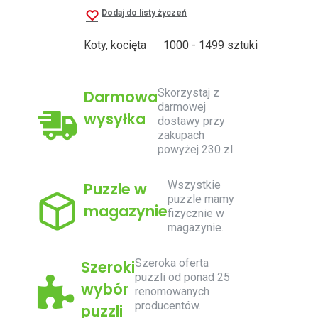
Dodaj do listy życzeń
Koty, kocięta
1000 - 1499 sztuki
Skorzystaj z
Darmowa
darmowej
wysyłka
dostawy przy
zakupach
powyżej 230 zl.
Wszystkie
Puzzle w
puzzle mamy
magazynie
fizycznie w
magazynie.
Szeroka oferta
Szeroki
puzzli od ponad 25
wybór
renomowanych
producentów.
puzzli