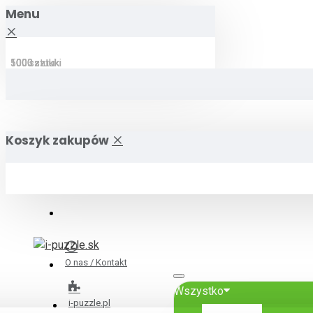
Menu
1000 sztuki
500 sztuki
1000 sztuki
500 sztuki
1000 sztuki
1000 sztuki
Koszyk zakupów
O nas / Kontakt
Wszystko
i-puzzle.pl