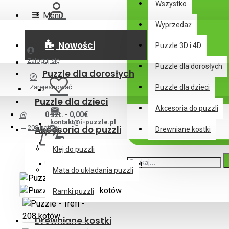
Wszystko
Menu
Wyprzedaż
Nowości
Puzzle 3D i 4D
Zaloguj się
Puzzle dla dorosłych
Puzzle dla dorosłych
Zarejestrować
Puzzle dla dzieci
Puzzle dla dzieci
Akcesoria do puzzli
0 szt. - 0,00€
kontakt@i-puzzle.pl
208 kotów
Akcesoria do puzzli
Drewniane kostki
Klej do puzzli
Twój koszyk jest pusty!
Mata do układania puzzli
Ramki puzzli
Drewniane kostki