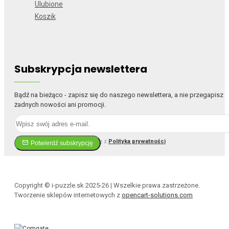
Ulubione
Koszik
Subskrypcja newslettera
Bądź na bieżąco - zapisz się do naszego newslettera, a nie przegapisz
żadnych nowości ani promocji.
Przeczytałem i zgadzam się z
Polityka prywatności
Potwierdź subskrypcję
Copyright © i-puzzle.sk 2025-26 | Wszelkie prawa zastrzeżone.
Tworzenie sklepów internetowych z
opencart-solutions.com