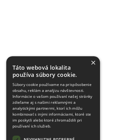
×
Táto webová lokalita
používa súbory cookie.
Súbory cookie používame na prispôsobenie
obsahu, reklám a analýzu návštevnosti.
Informácie o vašom používaní našej stránky
zdieľame aj s našimi reklamnými a
analytickými partnermi, ktorí ich môžu
kombinovať s inými informáciami, ktoré ste
im poskytli alebo ktoré zhromaždili pri
používaní ich služieb.
NEVYHNUTNE POTREBNÉ