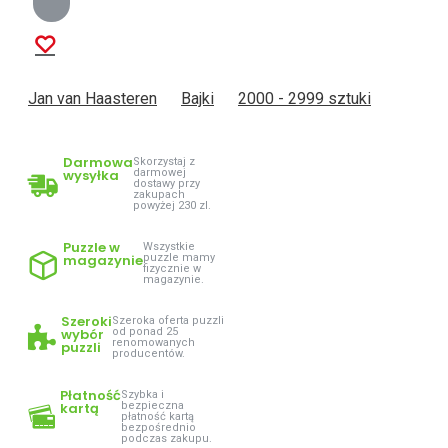
Jan van Haasteren
Bajki
2000 - 2999 sztuki
Darmowa
Skorzystaj z
wysyłka
darmowej
dostawy przy
zakupach
powyżej 230 zl.
Puzzle w
Wszystkie
magazynie
puzzle mamy
fizycznie w
magazynie.
Szeroki
Szeroka oferta puzzli
wybór
od ponad 25
renomowanych
puzzli
producentów.
Płatność
Szybka i
kartą
bezpieczna
płatność kartą
bezpośrednio
podczas zakupu.