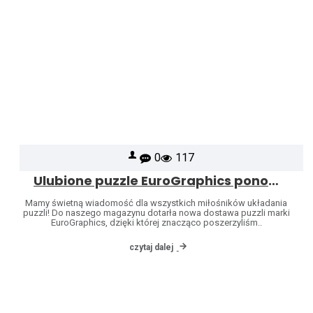
0
117
Ulubione puzzle EuroGraphics ponownie dostępne – poszerzyliśmy naszą ofertę o kolejne wzory!
Mamy świetną wiadomość dla wszystkich miłośników układania
puzzli! Do naszego magazynu dotarła nowa dostawa puzzli marki
EuroGraphics, dzięki której znacząco poszerzyliśm..
czytaj dalej