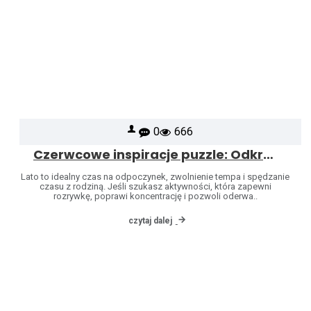
0
666
Czerwcowe inspiracje puzzle: Odkryj świat marek Heye i Jumbo
Lato to idealny czas na odpoczynek, zwolnienie tempa i spędzanie
czasu z rodziną. Jeśli szukasz aktywności, która zapewni
rozrywkę, poprawi koncentrację i pozwoli oderwa..
czytaj dalej