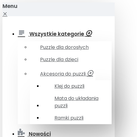
Menu
Wszystkie kategorie
Puzzle dla dorosłych
Puzzle dla dzieci
Akcesoria do puzzli
Klej do puzzli
Mata do układania
puzzli
Ramki puzzli
Nowości