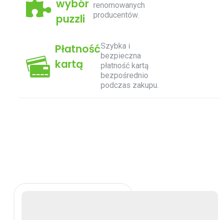
wybór
renomowanych
producentów.
puzzli
Szybka i
Płatność
bezpieczna
kartą
płatność kartą
bezpośrednio
podczas zakupu.