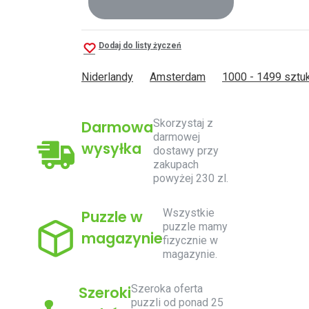
Dodaj do listy życzeń
Niderlandy
Amsterdam
1000 - 1499 sztuk
Skorzystaj z
Darmowa
darmowej
wysyłka
dostawy przy
zakupach
powyżej 230 zl.
Wszystkie
Puzzle w
puzzle mamy
magazynie
fizycznie w
magazynie.
Szeroka oferta
Szeroki
puzzli od ponad 25