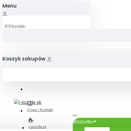
Menu
500 sztuki
500 sztuki
500 sztuki
1000 sztuki
1000 sztuki
1000 sztuki
Koszyk zakupów
O nas / Kontakt
Wszystko
i-puzzle.pl