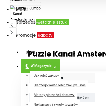
Marki
Sprzedaż
Ostatnie sztuki
Promocje
Rabaty
Puzzle Kanał Amste
Blog
W Magazynie
Informacja
Jak robić zakupy
Parametry produktu
Dlaczego warto robić zakupy u nas
Liczba sztuk
1000
Metody płatności i dostawy
Wymiary układanki
68x49 cm
Reklamacje i zwroty towarów