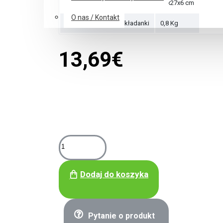
Wymiary pudełka
37x27x6 cm
O nas / Kontakt
Waga opakowania układanki
0,8 Kg
13,69€
Dodaj do koszyka
Pytanie o produkt