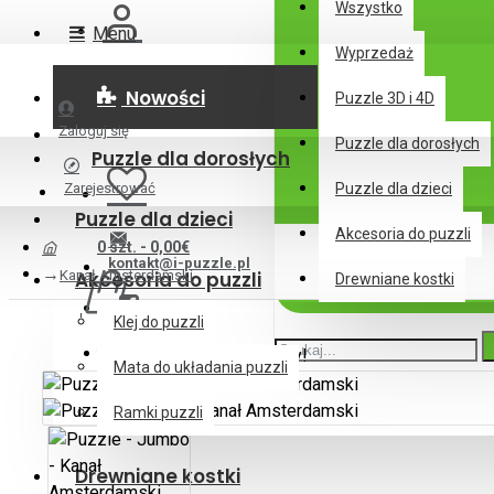
Wszystko
Menu
Wyprzedaż
Nowości
Puzzle 3D i 4D
Zaloguj się
Puzzle dla dorosłych
Puzzle dla dorosłych
Zarejestrować
Puzzle dla dzieci
Puzzle dla dzieci
Akcesoria do puzzli
0 szt. - 0,00€
kontakt@i-puzzle.pl
Kanał Amsterdamski
Akcesoria do puzzli
Drewniane kostki
Klej do puzzli
Twój koszyk jest pusty!
Mata do układania puzzli
Ramki puzzli
Drewniane kostki