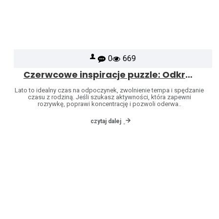
0
669
Czerwcowe inspiracje puzzle: Odkryj świat marek Heye i Jumbo
Lato to idealny czas na odpoczynek, zwolnienie tempa i spędzanie
czasu z rodziną. Jeśli szukasz aktywności, która zapewni
rozrywkę, poprawi koncentrację i pozwoli oderwa..
czytaj dalej