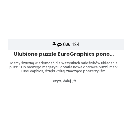
0
124
Ulubione puzzle EuroGraphics ponownie dostępne – poszerzyliśmy naszą ofertę o kolejne wzory!
Mamy świetną wiadomość dla wszystkich miłośników układania
puzzli! Do naszego magazynu dotarła nowa dostawa puzzli marki
EuroGraphics, dzięki której znacząco poszerzyliśm..
czytaj dalej