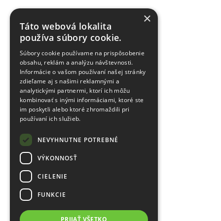
×
Táto webová lokalita
používa súbory cookie.
Súbory cookie používame na prispôsobenie
obsahu, reklám a analýzu návštevnosti.
Informácie o vašom používaní našej stránky
zdieľame aj s našimi reklamnými a
analytickými partnermi, ktorí ich môžu
kombinovať s inými informáciami, ktoré ste
im poskytli alebo ktoré zhromaždili pri
používaní ich služieb.
NEVYHNUTNE POTREBNÉ
VÝKONNOSŤ
CIELENIE
FUNKCIE
PRIJAŤ VŠETKO