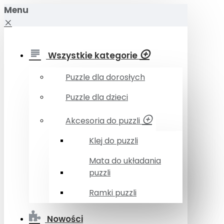
Menu
Wszystkie kategorie
Puzzle dla dorosłych
Puzzle dla dzieci
Akcesoria do puzzli
Klej do puzzli
Mata do układania
puzzli
Ramki puzzli
Nowości