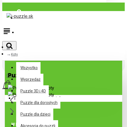
Zaloguj się
Zarejestrować
Koty
Wszystko
Wszystko
Puzzle Koty
0 szt. - 0,00€
Wyprzedaż
Puzzle 3D i 4D
Twój koszyk jest pusty!
Puzzle dla dorosłych
Puzzle dla dzieci
W Magazynie
Akcesoria do puzzli