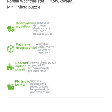
Rosina Wachtmeister
Koty, kocięta
Mini i Micro puzzle
Darmowa
Skorzystaj z
wysyłka
darmowej
dostawy przy
zakupach
powyżej 230 zl.
Puzzle w
Wszystkie
magazynie
puzzle mamy
fizycznie w
magazynie.
Szeroki
Szeroka oferta puzzli
wybór
od ponad 25
renomowanych
puzzli
producentów.
Płatność
Szybka i
kartą
bezpieczna
płatność kartą
bezpośrednio
podczas zakupu.