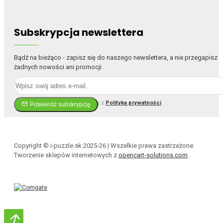
Subskrypcja newslettera
Bądź na bieżąco - zapisz się do naszego newslettera, a nie przegapisz
żadnych nowości ani promocji.
Przeczytałem i zgadzam się z
Polityka prywatności
Potwierdź subskrypcję
Copyright © i-puzzle.sk 2025-26 | Wszelkie prawa zastrzeżone.
Tworzenie sklepów internetowych z
opencart-solutions.com