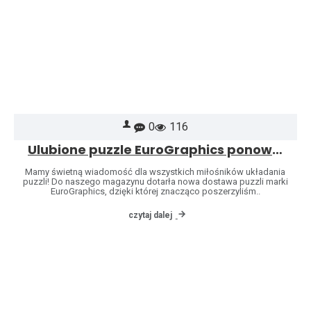
0
116
Ulubione puzzle EuroGraphics ponownie dostępne – poszerzyliśmy naszą ofertę o kolejne wzory!
Mamy świetną wiadomość dla wszystkich miłośników układania
puzzli! Do naszego magazynu dotarła nowa dostawa puzzli marki
EuroGraphics, dzięki której znacząco poszerzyliśm..
czytaj dalej