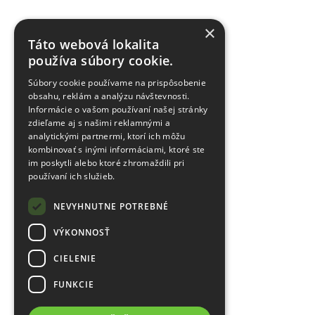
×
Táto webová lokalita
používa súbory cookie.
Súbory cookie používame na prispôsobenie
obsahu, reklám a analýzu návštevnosti.
Informácie o vašom používaní našej stránky
zdieľame aj s našimi reklamnými a
analytickými partnermi, ktorí ich môžu
kombinovať s inými informáciami, ktoré ste
im poskytli alebo ktoré zhromaždili pri
používaní ich služieb.
NEVYHNUTNE POTREBNÉ
VÝKONNOSŤ
CIELENIE
FUNKCIE