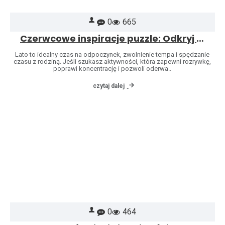
0
665
Czerwcowe inspiracje puzzle: Odkryj świat marek Heye i Jumbo
Lato to idealny czas na odpoczynek, zwolnienie tempa i spędzanie
czasu z rodziną. Jeśli szukasz aktywności, która zapewni rozrywkę,
poprawi koncentrację i pozwoli oderwa..
czytaj dalej
0
464