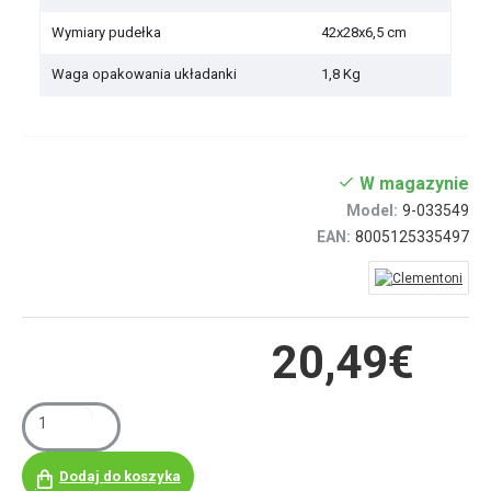
Wymiary pudełka
42x28x6,5 cm
Waga opakowania układanki
1,8 Kg
W magazynie
Model:
9-033549
EAN:
8005125335497
20,49€
Dodaj do koszyka