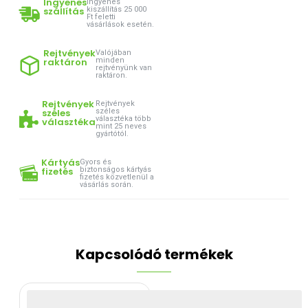
Ingyenes
Ingyenes
szállítás
kiszállítás 25 000
Ft feletti
vásárlások esetén.
Rejtvények
Valójában
raktáron
minden
rejtvényünk van
raktáron.
Rejtvények
Rejtvények
széles
széles
választéka több
választéka
mint 25 neves
gyártótól.
Kártyás
Gyors és
fizetés
biztonságos kártyás
fizetés közvetlenül a
vásárlás során.
Kapcsolódó termékek