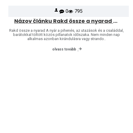
0
795
Názov článku Rakd össze a nyarad – a nyár a puzzle-é
Rakd össze a nyarad A nyár a pihenés, az utazások és a családdal,
barátokkal töltött közös pillanatok időszaka. Nem minden nap
alkalmas azonban kirándulásra vagy strando..
olvass tovább