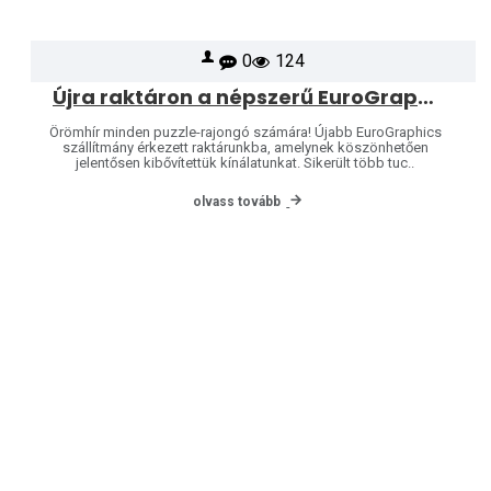
0
124
Újra raktáron a népszerű EuroGraphics puzzle-k – kínálatunk még több mintával bővült!
Örömhír minden puzzle-rajongó számára! Újabb EuroGraphics
szállítmány érkezett raktárunkba, amelynek köszönhetően
jelentősen kibővítettük kínálatunkat. Sikerült több tuc..
olvass tovább