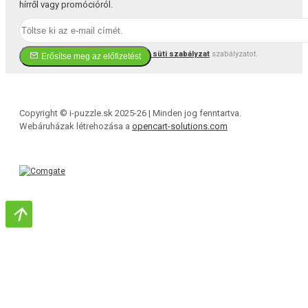
hírről vagy promócióról.
Elfogadom a(z)
Adatvédelmi és süti szabályzat
szabályzatot.
Erősítse meg az előfizetést
Copyright © i-puzzle.sk 2025-26 | Minden jog fenntartva.
Webáruházak létrehozása a
opencart-solutions.com