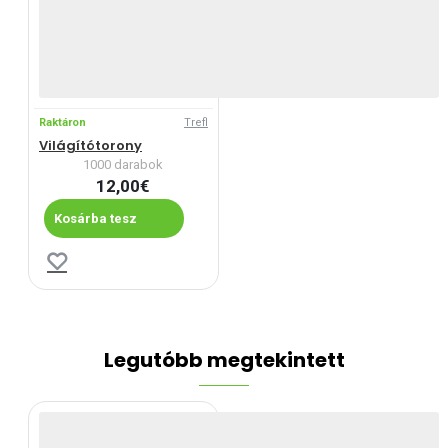
Raktáron
Trefl
Világítótorony
1000 darabok
12,00€
Kosárba tesz
Legutóbb megtekintett