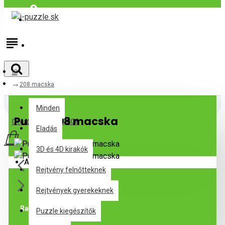
Bejelentkezés
Regisztráció
208 macska
Minden
Minden
Puzzle 208 macska
0 termék(ek) - 0,00€
Eladás
3D és 4D kirakók
Az Ön kosara üres!
Rejtvény felnőtteknek
Rejtvények gyerekeknek
Raktáron
Puzzle kiegészítők