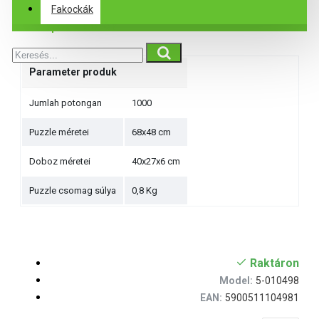
Fakockák
Specifikációk
Parameter produk
Jumlah potongan
1000
Puzzle méretei
68x48 cm
Doboz méretei
40x27x6 cm
Puzzle csomag súlya
0,8 Kg
Raktáron
Model:
5-010498
EAN:
5900511104981