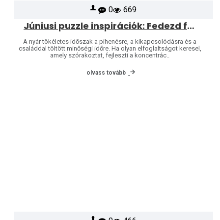
0
669
Júniusi puzzle inspirációk: Fedezd fel a Heye és Jumbo világát
A nyár tökéletes időszak a pihenésre, a kikapcsolódásra és a
családdal töltött minőségi időre. Ha olyan elfoglaltságot keresel,
amely szórakoztat, fejleszti a koncentrác..
olvass tovább