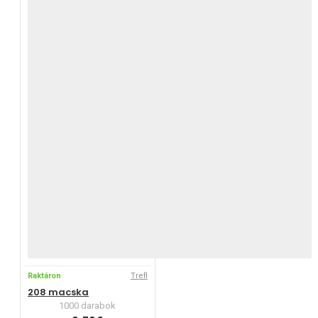
Raktáron
Trefl
208 macska
1000 darabok