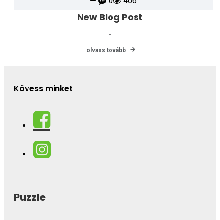
0
466
New Blog Post
..
olvass tovább
Kövess minket
Puzzle