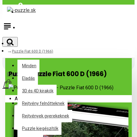
Bejelentkezés
Regisztráció
Puzzle Fiat 600 D (1966)
Minden
Minden
Puzzle Puzzle Fiat 600 D (1966)
0 termék(ek) - 0,00€
Eladás
3D és 4D kirakók
Az Ön kosara üres!
Rejtvény felnőtteknek
Rejtvények gyerekeknek
Puzzle kiegészítők