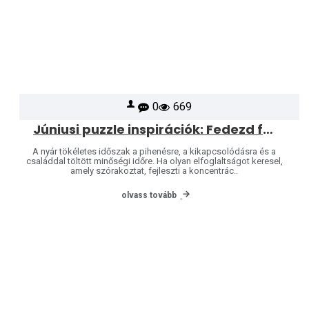
0
669
Júniusi puzzle inspirációk: Fedezd fel a Heye és Jumbo világát
A nyár tökéletes időszak a pihenésre, a kikapcsolódásra és a
családdal töltött minőségi időre. Ha olyan elfoglaltságot keresel,
amely szórakoztat, fejleszti a koncentrác..
olvass tovább