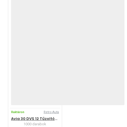
Raktáron
Retro-Auta
Avia 30 DVS 12 Tűzoltóautó (1968-1982)
1000 darabok