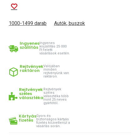
1000-1499 darab
Autók, buszok
Ingyenes
Ingyenes
szállítás
kiszállítás 25 000
Ft feletti
vásárlások esetén.
Rejtvények
Valójában
raktáron
minden
rejtvényünk van
raktáron.
Rejtvények
Rejtvények
széles
széles
választéka több
választéka
mint 25 neves
gyártótól.
Kártyás
Gyors és
fizetés
biztonságos kártyás
fizetés közvetlenül a
vásárlás során.