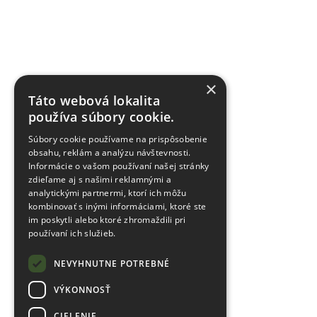
×
Táto webová lokalita
používa súbory cookie.
Súbory cookie používame na prispôsobenie
obsahu, reklám a analýzu návštevnosti.
Informácie o vašom používaní našej stránky
zdieľame aj s našimi reklamnými a
analytickými partnermi, ktorí ich môžu
kombinovať s inými informáciami, ktoré ste
im poskytli alebo ktoré zhromaždili pri
používaní ich služieb.
NEVYHNUTNE POTREBNÉ
VÝKONNOSŤ
CIELENIE