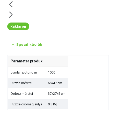
Raktáron
Specifikációk
Parameter produk
Jumlah potongan
1000
Puzzle méretei
66x47 cm
Doboz méretei
37x27x5 cm
Puzzle csomag súlya
0,8 Kg