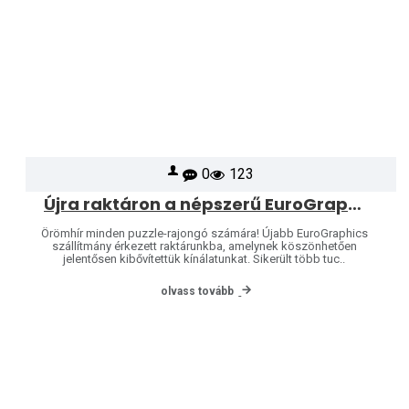
0
123
Újra raktáron a népszerű EuroGraphics puzzle-k – kínálatunk még több mintával bővült!
Örömhír minden puzzle-rajongó számára! Újabb EuroGraphics
szállítmány érkezett raktárunkba, amelynek köszönhetően
jelentősen kibővítettük kínálatunkat. Sikerült több tuc..
olvass tovább