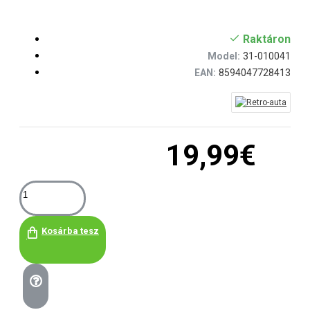
Raktáron
Model:
31-010041
EAN:
8594047728413
19,99€
Kosárba tesz