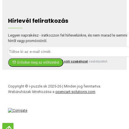
Hírlevél feliratkozás
Legyen naprakész - iratkozzon fel hírlevelünkre, és nem marad le semmi
hírről vagy promócióról.
Elfogadom a(z)
Adatvédelmi és süti szabályzat
szabályzatot.
Erősítse meg az előfizetést
Copyright © i-puzzle.sk 2025-26 | Minden jog fenntartva.
Webáruházak létrehozása a
opencart-solutions.com