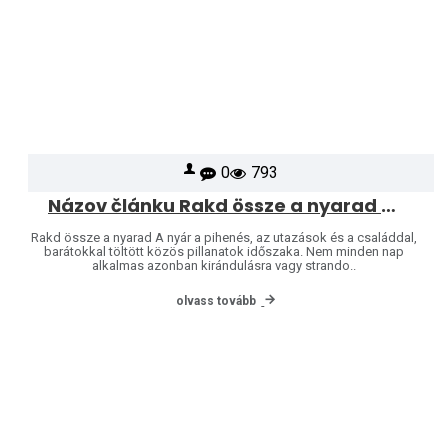
0
793
Názov článku Rakd össze a nyarad – a nyár a puzzle-é
Rakd össze a nyarad A nyár a pihenés, az utazások és a családdal,
barátokkal töltött közös pillanatok időszaka. Nem minden nap
alkalmas azonban kirándulásra vagy strando..
olvass tovább