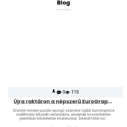
Blog
0
115
Újra raktáron a népszerű EuroGraphics puzzle-k – kínálatunk még több mintával bővült!
Örömhír minden puzzle-rajongó számára! Újabb EuroGraphics
szállítmány érkezett raktárunkba, amelynek köszönhetően
jelentősen kibővítettük kínálatunkat. Sikerült több tuc..