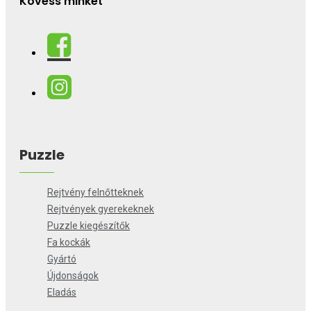
Kövess minket
Puzzle
Rejtvény felnőtteknek
Rejtvények gyerekeknek
Puzzle kiegészítők
Fa kockák
Gyártó
Újdonságok
Eladás