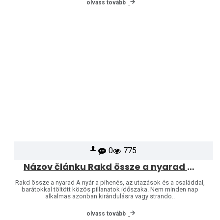
olvass tovább
0
775
Názov článku Rakd össze a nyarad – a nyár a puzzle-é
Rakd össze a nyarad A nyár a pihenés, az utazások és a családdal,
barátokkal töltött közös pillanatok időszaka. Nem minden nap
alkalmas azonban kirándulásra vagy strando..
olvass tovább