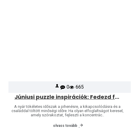
0
665
Júniusi puzzle inspirációk: Fedezd fel a Heye és Jumbo világát
A nyár tökéletes időszak a pihenésre, a kikapcsolódásra és a
családdal töltött minőségi időre. Ha olyan elfoglaltságot keresel,
amely szórakoztat, fejleszti a koncentrác..
olvass tovább