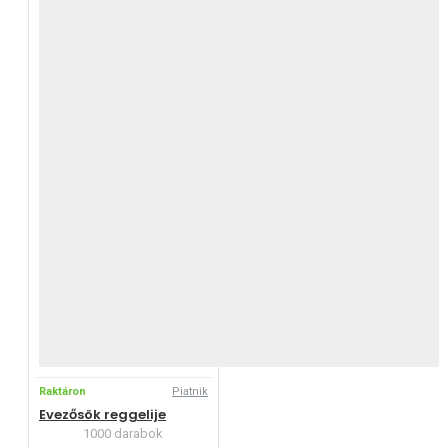
Raktáron
Piatnik
Evezősök reggelije
1000 darabok