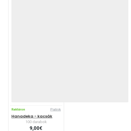
Raktáron
Piatnik
Hanadeka - kacsák
100 darabok
9,00€