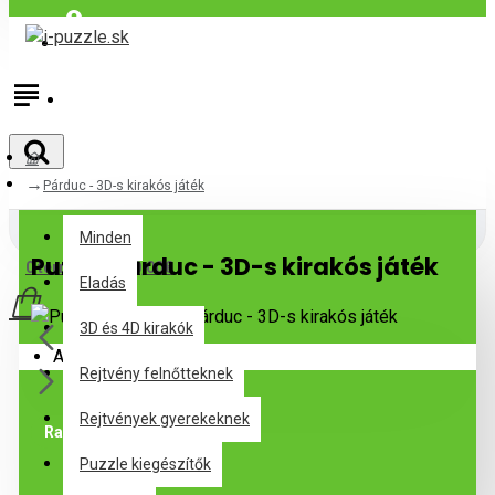
Bejelentkezés
Regisztráció
Párduc - 3D-s kirakós játék
Minden
Minden
Puzzle Párduc - 3D-s kirakós játék
0 termék(ek) - 0,00€
Eladás
3D és 4D kirakók
Az Ön kosara üres!
Rejtvény felnőtteknek
Rejtvények gyerekeknek
Raktáron
Puzzle kiegészítők