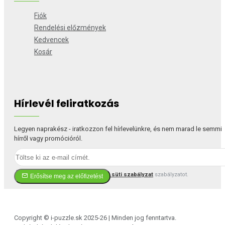
Fiók
Rendelési előzmények
Kedvencek
Kosár
Hírlevél feliratkozás
Legyen naprakész - iratkozzon fel hírlevelünkre, és nem marad le semmi
hírről vagy promócióról.
Elfogadom a(z)
Adatvédelmi és süti szabályzat
szabályzatot.
Erősítse meg az előfizetést
Copyright © i-puzzle.sk 2025-26 | Minden jog fenntartva.