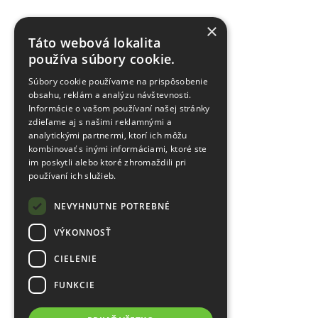
×
Táto webová lokalita
používa súbory cookie.
Súbory cookie používame na prispôsobenie
obsahu, reklám a analýzu návštevnosti.
Informácie o vašom používaní našej stránky
zdieľame aj s našimi reklamnými a
analytickými partnermi, ktorí ich môžu
kombinovať s inými informáciami, ktoré ste
im poskytli alebo ktoré zhromaždili pri
používaní ich služieb.
NEVYHNUTNE POTREBNÉ
VÝKONNOSŤ
CIELENIE
FUNKCIE