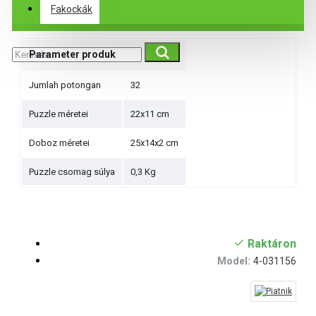
Specifikációk
Fakockák
Parameter produk
Jumlah potongan
32
Puzzle méretei
22x11 cm
Doboz méretei
25x14x2 cm
Puzzle csomag súlya
0,3 Kg
Raktáron
Model:
4-031156