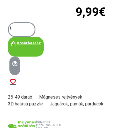
9,99€
Kosárba tesz
25-49 darab
Mágneses rejtvények
3D hatású puzzle
Jaguárok, pumák, párducok
Ingyenes
Ingyenes
szállítás
kiszállítás 25 000