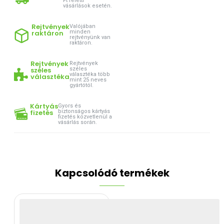
Ft feletti
vásárlások esetén.
Rejtvények
Valójában
raktáron
minden
rejtvényünk van
raktáron.
Rejtvények
Rejtvények
széles
széles
választéka több
választéka
mint 25 neves
gyártótól.
Kártyás
Gyors és
fizetés
biztonságos kártyás
fizetés közvetlenül a
vásárlás során.
Kapcsolódó termékek