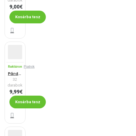
darabok
9,00€
Kosárba tesz
Raktáron
Piatnik
Párduc - 3D-s kirakós játék
32
darabok
9,99€
Kosárba tesz