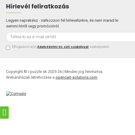
Hírlevél feliratkozás
Legyen naprakész - iratkozzon fel hírlevelünkre, és nem marad le
semmi hírről vagy promócióról.
Elfogadom a(z)
Adatvédelmi és süti szabályzat
szabályzatot.
Copyright © i-puzzle.sk 2025-26 | Minden jog fenntartva.
Webáruházak létrehozása a
opencart-solutions.com