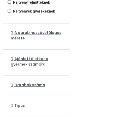
Rejtvény felnőtteknek
Rejtvények gyerekeknek
A darab hozzávetőleges
mérete
Ajánlott életkor a
gyermek számára
Darabok száma
Típus