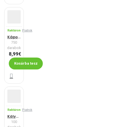
Raktáron
Piatnik
Kápolna
750
darabok
8,99€
Kosárba tesz
Raktáron
Piatnik
Kölyökkutyák
100