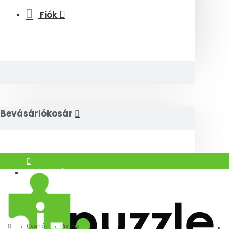
Fiók
Bevásárlókosár
Bejelentkezés
Regisztráció
Gyártó
Piatnik