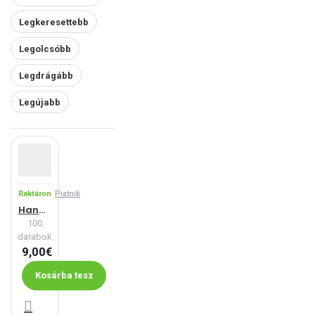
Legkeresettebb
Legolcsóbb
Legdrágább
Legújabb
Raktáron
Piatnik
Hanadeka - kacsák
100
darabok
9,00€
Kosárba tesz