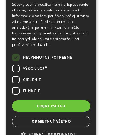
Súbory cookie používame na prispôsobenie
obsahu, reklám a analýzu návštevnosti.
Informácie o vašom používaní našej stránky
zdieľame aj s našimi reklamnými a
analytickými partnermi, ktorí ich môžu
kombinovať s inými informáciami, ktoré ste
im poskytli alebo ktoré zhromaždili pri
používaní ich služieb.
NEVYHNUTNE POTREBNÉ
VÝKONNOSŤ
CIELENIE
FUNKCIE
PRIJAŤ VŠETKO
ODMIETNUŤ VŠETKO
ZOBRAZIŤ PODROBNOSTI