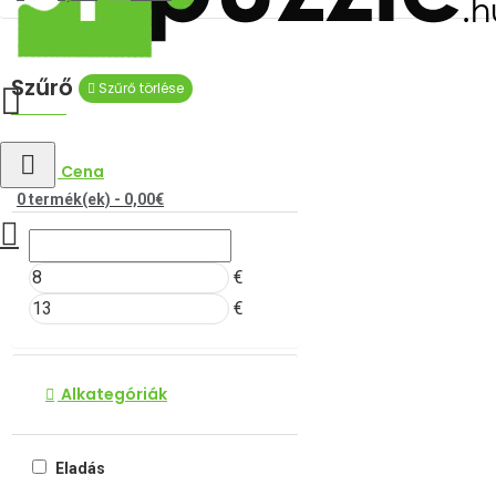
Szűrő
Szűrő törlése
Cena
0 termék(ek) - 0,00€
€
€
Alkategóriák
Eladás