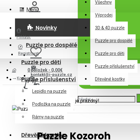
Všechny
Menu
Výprodej
Novinky
3D & 4D puzzle
Přihlásit
Puzzle pro dospělé
Puzzle pro dospělé
Registrovat
Puzzle pro děti
Puzzle pro děti
Puzzle příslušenství
0 položek - 0,00€
kontakt@i-puzzle.cz
Kozoroh
Puzzle příslušenství
Dřevěné kostky
Lepidlo na puzzle
Váš nákupní košík je prázdný!
Podložka na puzzle
Rámy na puzzle
Puzzle Kozoroh
Dřevěné kostky