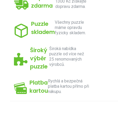
1300 Kč získejte
zdarma
dopravu zdarma.
Všechny puzzle
Puzzle
máme opravdu
skladem
fyzicky skladem.
Široká nabídka
Široký
puzzle od více než
výběr
25 renomovaných
výrobců.
puzzle
Rychlá a bezpečná
Platba
platba kartou přímo při
kartou
nákupu.