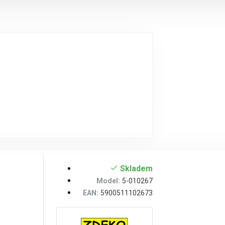
Skladem
Model:
5-010267
EAN:
5900511102673