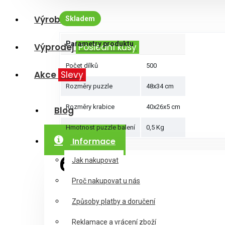
Výrobci
Skladem
Parametry produktu
Výprodej
Poslední kusy
Počet dílků
500
Akce
Slevy
Rozměry puzzle
48x34 cm
Rozměry krabice
40x26x5 cm
Blog
Hmotnost puzzle balení
0,5 Kg
Informace
6,50€
Jak nakupovat
Proč nakupovat u nás
Způsoby platby a doručení
Reklamace a vrácení zboží