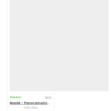
Skladem
Heye
Maják - Panoramatické puzzle
1000 dílků