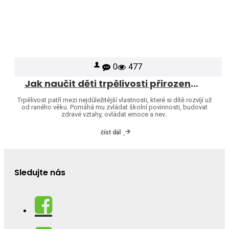
0
477
Jak naučit děti trpělivosti přirozenou cestou
Trpělivost patří mezi nejdůležitější vlastnosti, které si dítě rozvíjí už
od raného věku. Pomáhá mu zvládat školní povinnosti, budovat
zdravé vztahy, ovládat emoce a nev..
číst dál
Sledujte nás