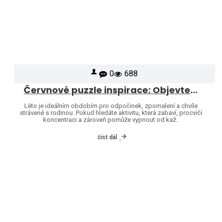
0
688
Červnové puzzle inspirace: Objevte svět značek Heye a Jumbo
Léto je ideálním obdobím pro odpočinek, zpomalení a chvíle
strávené s rodinou. Pokud hledáte aktivitu, která zabaví, procvičí
koncentraci a zároveň pomůže vypnout od kaž..
číst dál