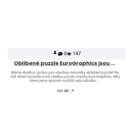
0
147
Oblíbené puzzle EuroGraphics jsou opět skladem – naši nabídku jsme rozšířili o další motivy!
Máme skvělou zprávu pro všechny milovníky skládání puzzle! Na
náš sklad dorazila nová zásilka puzzle značky EuroGraphics, díky
které jsme výrazně rozšířili naši nabídku. ..
číst dál