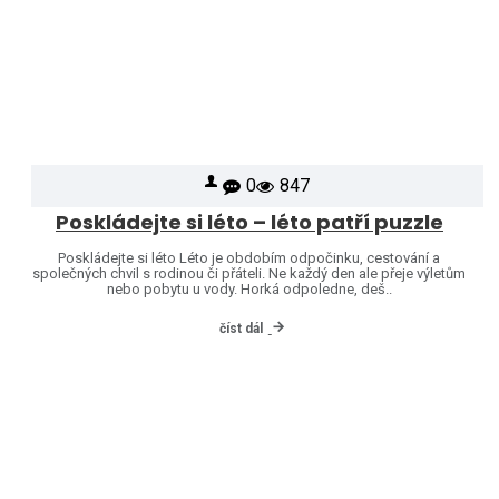
0
847
Poskládejte si léto – léto patří puzzle
Poskládejte si léto Léto je obdobím odpočinku, cestování a
společných chvil s rodinou či přáteli. Ne každý den ale přeje výletům
nebo pobytu u vody. Horká odpoledne, deš..
číst dál