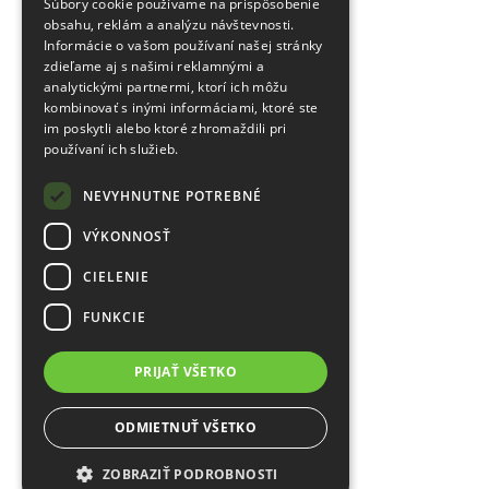
Súbory cookie používame na prispôsobenie
obsahu, reklám a analýzu návštevnosti.
Informácie o vašom používaní našej stránky
zdieľame aj s našimi reklamnými a
analytickými partnermi, ktorí ich môžu
kombinovať s inými informáciami, ktoré ste
im poskytli alebo ktoré zhromaždili pri
používaní ich služieb.
NEVYHNUTNE POTREBNÉ
VÝKONNOSŤ
CIELENIE
FUNKCIE
PRIJAŤ VŠETKO
ODMIETNUŤ VŠETKO
ZOBRAZIŤ PODROBNOSTI