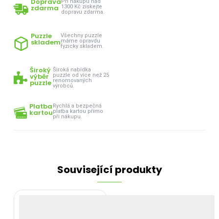
Doprava
Při nákupu nad
zdarma
1300 Kč získejte
dopravu zdarma.
Puzzle
Všechny puzzle
skladem
máme opravdu
fyzicky skladem.
Široký
Široká nabídka
výběr
puzzle od více než 25
renomovaných
puzzle
výrobců.
Platba
Rychlá a bezpečná
kartou
platba kartou přímo
při nákupu.
Související produkty