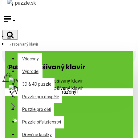
Přihlásit
Registrovat
Prošívaný klavír
Všechny
Všechny
Puzzle Prošívaný klavír
0 položek - 0,00€
Výprodej
3D & 4D puzzle
Váš nákupní košík je prázdný!
Puzzle pro dospělé
Puzzle pro děti
Skladem
Puzzle příslušenství
Dřevěné kostky