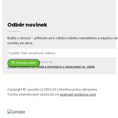
Odběr novinek
Buďte v obraze – přihlaste se k odběru našeho newsletteru a neujdou v
novinky ani akce.
Četl(a) jsem a souhlasím se
Potvrdit odběr
Zásady ochrany os. údajů a informace o zpracování os. údajů
Copyright © i-puzzle.cz 2025-26 | Všechna práva vyhrazena.
Tvorba internetových obchodů od
opencart-solutions.com