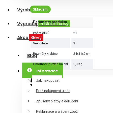
Výrobci
Skladem
Parametry produktu
Výprodej
Poslední kusy
Počet dílků
21
Akce
Slevy
Věk dítěte
3
Rozměry krabice
24x11x9 cm
Blog
Hmotnost puzzle balení
0,3 Kg
Informace
5,99€
Jak nakupovat
Proč nakupovat u nás
Způsoby platby a doručení
Reklamace a vrácení zboží