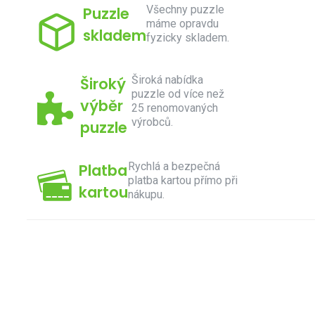
Všechny puzzle
Puzzle
máme opravdu
skladem
fyzicky skladem.
Široká nabídka
Široký
puzzle od více než
výběr
25 renomovaných
výrobců.
puzzle
Rychlá a bezpečná
Platba
platba kartou přímo při
kartou
nákupu.