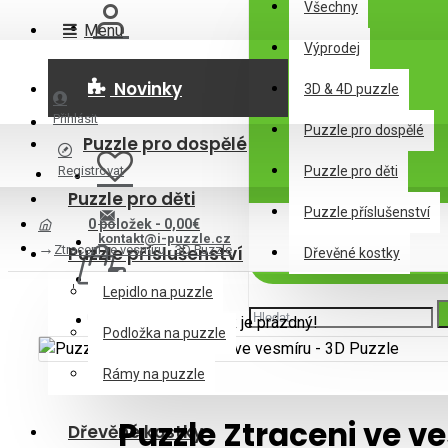
Všechny
Menu
Výprodej
Novinky
3D & 4D puzzle
Přihlásit
Puzzle pro dospělé
Puzzle pro dospělé
Registrovat
Puzzle pro děti
Puzzle pro děti
Puzzle příslušenství
0 položek - 0,00€
kontakt@i-puzzle.cz
Ztraceni ve vesmíru - 3D Puzzle
Puzzle příslušenství
Dřevěné kostky
Lepidlo na puzzle
Váš nákupní košík je prázdný!
Podložka na puzzle
Rámy na puzzle
Puzzle Ztraceni ve v
Dřevěné kostky