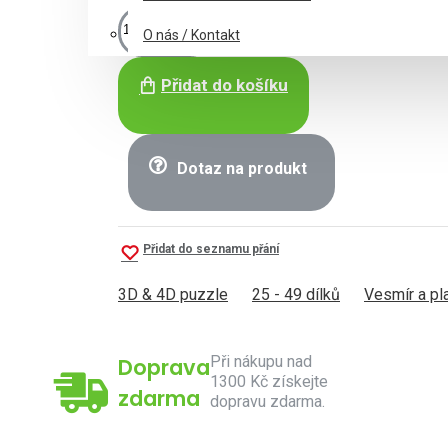
O nás / Kontakt
Přidat do košíku
Dotaz na produkt
Přidat do seznamu přání
3D & 4D puzzle
25 - 49 dílků
Vesmír a pl
Při nákupu nad
Doprava
1300 Kč získejte
zdarma
dopravu zdarma.